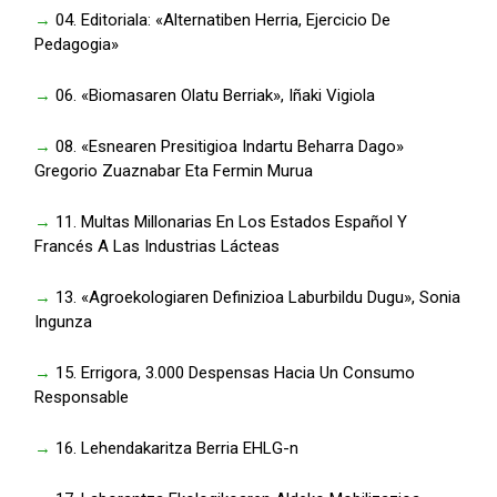
→
04. Editoriala: «Alternatiben Herria, Ejercicio De
Pedagogia»
→
06. «Biomasaren Olatu Berriak», Iñaki Vigiola
→
08. «Esnearen Presitigioa Indartu Beharra Dago»
Gregorio Zuaznabar Eta Fermin Murua
→
11. Multas Millonarias En Los Estados Español Y
Francés A Las Industrias Lácteas
→
13. «Agroekologiaren Definizioa Laburbildu Dugu», Sonia
Ingunza
→
15. Errigora, 3.000 Despensas Hacia Un Consumo
Responsable
→
16. Lehendakaritza Berria EHLG-n