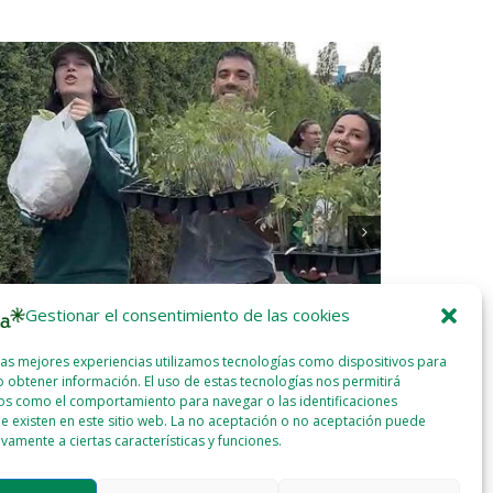
Gestionar el consentimiento de las cookies
las mejores experiencias utilizamos tecnologías como dispositivos para
or García y Eider Etxeberria: «Todos los que
Greenpeace 
 obtener información. El uso de estas tecnologías nos permitirá
nen a la huerta tienen ganas de volver»
nuevo macro
os como el comportamiento para navegar o las identificaciones
en Navarra
2025 - JUN - 17
WEBMASTER
e existen en este sitio web. La no aceptación o no aceptación puede
2025 - JUN
ivamente a ciertas características y funciones.