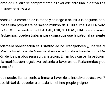
ierno de Navarra se comprometen a llevar adelante una Iniciativa Leg
o superior al estatal
 rechazó la creación de la mesa y se negó a acudir a la segunda con
a mesa una propuesta de salario mínimo de 1.500 euros. La CEN volvió
T y CCOO. Los sindicatos ELA, LAB, ESK, STEILAS, HIRU y el movimi
s Gobiernos, pueden trabajar para conseguir que la patronal se sient
 reclama la modificación del Estatuto de los Trabajadores y, una vez r
 Vasco. En el caso de Navarra, al no ser admitida a trámite por la M
ón de los partidos para su tramitación. En ambos casos, la petición 
 la modificación legislativa, votando a favor en los Parlamentos y de
o español.
os nuestro llamamiento a firmar a favor de la Iniciativa Legislativa 
posibilidad de acceder a un salario mínimo propio y digno.