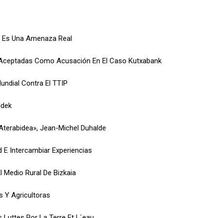
a Es Una Amenaza Real
, Aceptadas Como Acusación En El Caso Kutxabank
undial Contra El TTIP
ldek
Aterabidea», Jean-Michel Duhalde
 E Intercambiar Experiencias
l Medio Rural De Bizkaia
s Y Agricultoras
 Luttes Por La Terre Et L´eau