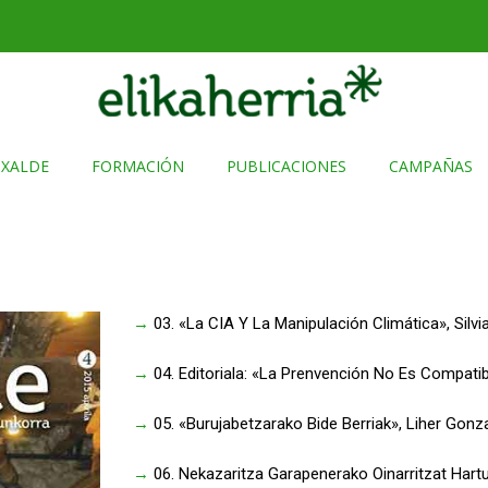
TXALDE
FORMACIÓN
PUBLICACIONES
CAMPAÑAS
→
03. «La CIA Y La Manipulación Climática», Silvia
→
04. Editoriala: «La Prenvención No Es Compati
→
05. «Burujabetzarako Bide Berriak», Liher Gonz
→
06. Nekazaritza Garapenerako Oinarritzat Hart