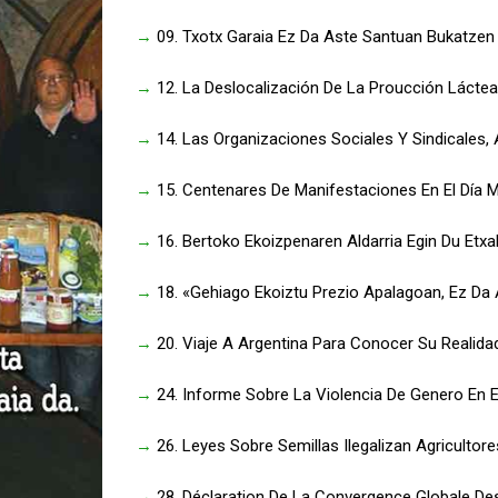
→
09. Txotx Garaia Ez Da Aste Santuan Bukatzen
→
12. La Deslocalización De La Proucción Lácte
→
14. Las Organizaciones Sociales Y Sindicales
→
15. Centenares De Manifestaciones En El Día M
→
16. Bertoko Ekoizpenaren Aldarria Egin Du Etxa
→
18. «Gehiago Ekoiztu Prezio Apalagoan, Ez Da 
→
20. Viaje A Argentina Para Conocer Su Realidad
→
24. Informe Sobre La Violencia De Genero En E
→
26. Leyes Sobre Semillas Ilegalizan Agricultore
→
28. Déclaration De La Convergence Globale Des