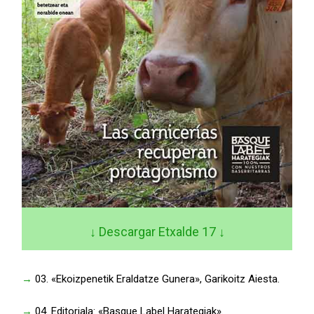
↓ Descargar Etxalde 17
↓
→
03. «Ekoizpenetik Eraldatze Gunera», Garikoitz Aiesta.
→
04. Editoriala: «Basque Label Harategiak».