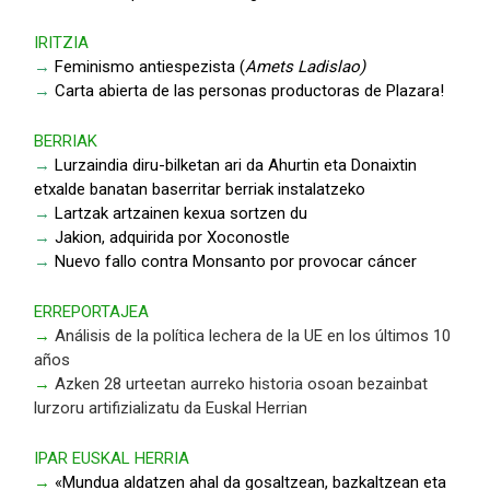
IRITZIA
→
Feminismo antiespezista (
Amets Ladislao)
→
Carta abierta de las personas productoras de Plazara!
BERRIAK
→
Lurzaindia diru-bilketan ari da Ahurtin eta Donaixtin
etxalde banatan baserritar berriak instalatzeko
→
Lartzak artzainen kexua sortzen du
→
Jakion, adquirida por Xoconostle
→
Nuevo fallo contra Monsanto por provocar cáncer
ERREPORTAJEA
→
Análisis de la política lechera de la UE en los últimos 10
años
→
Azken 28 urteetan aurreko historia osoan bezainbat
lurzoru artifizializatu da Euskal Herrian
IPAR EUSKAL HERRIA
→
«Mundua aldatzen ahal da gosaltzean, bazkaltzean eta