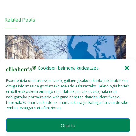
Related Posts
Cookieen baimena kudeatzea
Esperientzia onenak eskaintzeko, gailuen gisako teknologiak erabiltzen
ditugu informazioa gordetzeko eta/edo eskuratzeko. Teknologia horiek
erabiltzeak aukera emango digu datuak prozesatzeko, hala nola
nabigatzeko portaera edo webgune honetan dauden identifikazio
bereziak. Ez onartzeak edo ez onartzeak eragin kaltegarria izan dezake
zenbait ezaugarri eta funtziotan.
Onartu
92. Etxalde (2026ko Otsaila – Martxoa)