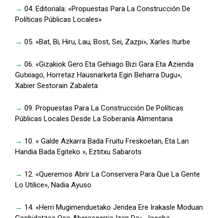
→
04. Editoriala: «Propuestas Para La Construcción De
Políticas Públicas Locales»
→
05. «Bat, Bi, Hiru, Lau, Bost, Sei, Zazpi», Xarles Iturbe
→
06. «Gizakiok Gero Eta Gehiago Bizi Gara Eta Azienda
Gutxiago, Horretaz Hausnarketa Egin Beharra Dugu»,
Xabier Sestorain Zabaleta
→
09. Propuestas Para La Construcción De Políticas
Públicas Locales Desde La Soberanía Alimentaria
→
10. « Galde Azkarra Bada Fruitu Freskoetan, Eta Lan
Handia Bada Egiteko », Eztitxu Sabarots
→
12. «Queremos Abrir La Conservera Para Que La Gente
Lo Utilice», Nadia Ayuso
→
14. «Herri Mugimenduetako Jendea Ere Irakasle Moduan