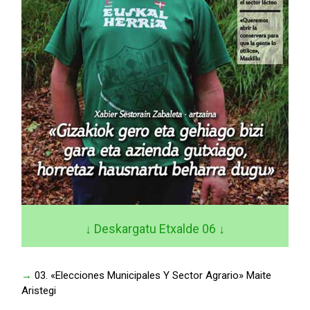
↓ Deskargatu Etxalde 06
↓
→
03. «Elecciones Municipales Y Sector Agrario» Maite
Aristegi