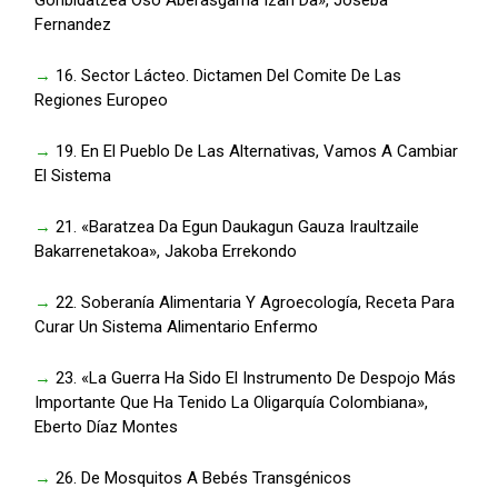
Gonbidatzea Oso Aberasgarria Izan Da», Joseba
Fernandez
→
16. Sector Lácteo. Dictamen Del Comite De Las
Regiones Europeo
→
19. En El Pueblo De Las Alternativas, Vamos A Cambiar
El Sistema
→
21. «Baratzea Da Egun Daukagun Gauza Iraultzaile
Bakarrenetakoa», Jakoba Errekondo
→
22. Soberanía Alimentaria Y Agroecología, Receta Para
Curar Un Sistema Alimentario Enfermo
→
23. «La Guerra Ha Sido El Instrumento De Despojo Más
Importante Que Ha Tenido La Oligarquía Colombiana»,
Eberto Díaz Montes
→
26. De Mosquitos A Bebés Transgénicos