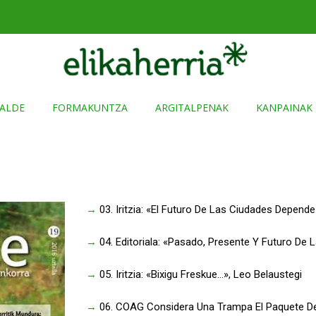
ALDE
FORMAKUNTZA
ARGITALPENAK
KANPAINAK
→
03. Iritzia: «El Futuro De Las Ciudades Depende
→
04. Editoriala: «Pasado, Presente Y Futuro De
→
05. Iritzia: «Bixigu Freskue...», Leo Belaustegi
→
06. COAG Considera Una Trampa El Paquete De