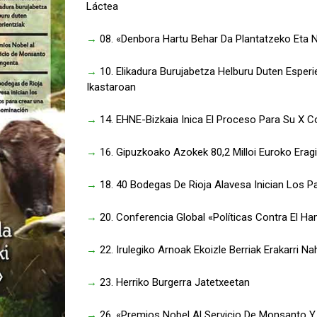
Láctea
→
08. «Denbora Hartu Behar Da Plantatzeko Eta No
→
10. Elikadura Burujabetza Helburu Duten Esperi
Ikastaroan
→
14. EHNE-Bizkaia Inica El Proceso Para Su X 
→
16. Gipuzkoako Azokek 80,2 Milloi Euroko Era
→
18. 40 Bodegas De Rioja Alavesa Inician Los 
→
20. Conferencia Global «Políticas Contra El Ha
→
22. Irulegiko Arnoak Ekoizle Berriak Erakarri Nah
→
23. Herriko Burgerra Jatetxeetan
→
26. «Premios Nobel Al Servicio De Monsanto Y S