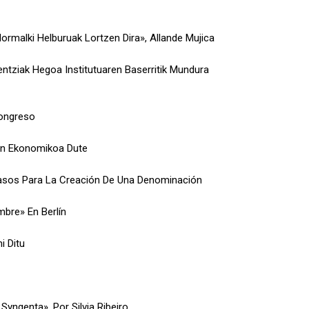
rmalki Helburuak Lortzen Dira», Allande Mujica
entziak Hegoa Institutuaren Baserritik Mundura
Congreso
gin Ekonomikoa Dute
Pasos Para La Creación De Una Denominación
mbre» En Berlín
i Ditu
yngenta», Por Silvia Ribeiro