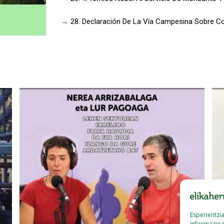
→
28. Declaración De La Vía Campesina Sobre C
Esperientzi
informazioa