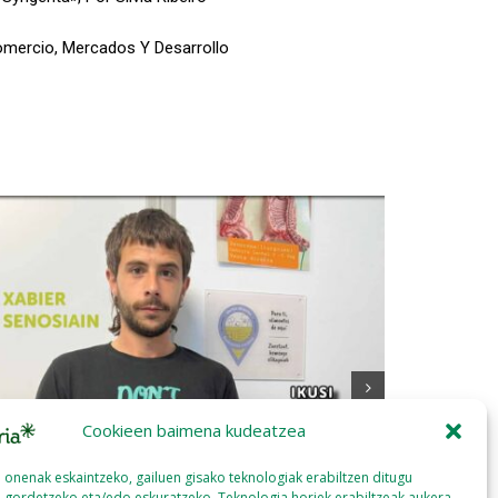
omercio, Mercados Y Desarrollo
Cookieen baimena kudeatzea
a onenak eskaintzeko, gailuen gisako teknologiak erabiltzen ditugu
 gordetzeko eta/edo eskuratzeko. Teknologia horiek erabiltzeak aukera