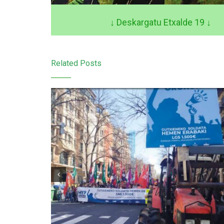
↓ Deskargatu Etxalde 19
↓
Related Posts