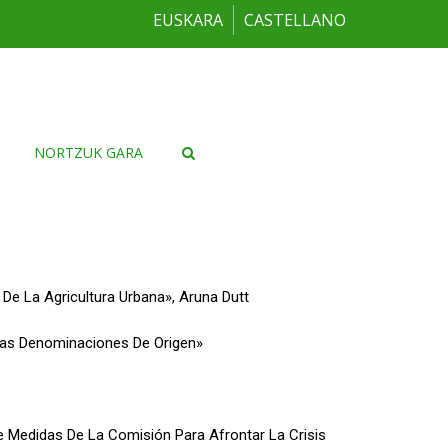
EUSKARA
CASTELLANO
NORTZUK GARA
 De La Agricultura Urbana», Aruna Dutt
 Las Denominaciones De Origen»
 Medidas De La Comisión Para Afrontar La Crisis