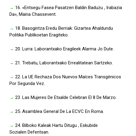
→
16. «Entsegu Fasea Pasatzen Baldin Baduzu , Irabazia
Da», Maina Chassevent.
→
18. Basogintza Eredu Berriak: Gizartea Ahaldundu
Politika Publikoetan Eragiteko.
→
20. Lurra: Laborantxako Eragileek Alarma Jo Dute.
→
21. Trebatu, Laborantxako Errealitatean Sartzeko.
→
22. La UE Rechaza Dos Nuevos Maíces Transgénicos
Por Segunda Vez.
→
23. Las Mujeres De Etxalde Celebran El 8 De Marzo.
→
25. Asamblea General De La ECVC En Roma.
→
24. Bilboko Kaleak Hartu Ditugu , Eskubide
Sozialen Defentsan.