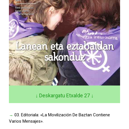
↓ Deskargatu Etxalde 27
↓
→
03. Editoriala: «La Movilización De Baztan Contiene
Varios Mensajes».