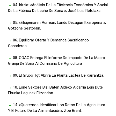
→
04. Iritzia: «Análisis De La Eficiencia Económica Y Social
De La Fábrica De Leche De Soria », José Luis Retolaza.
→
05. «Etsipenaren Aurrean, Landu Dezagun Itxaropena »,
Gotzone Sestorain.
→
06. Equilibrar Oferta Y Demanda Sacrificando
Ganaderos.
→
08. COAG Entrega El Informe De Impacto De La Macro -
Granja De Soria Al Comisario De Agricultura
→
09. El Grupo Tgt Abrirá La Planta Láctea De Karrantza.
→
10. Esne Sektore Bizi Baten Aldeko Aldarria Egin Dute
Ehunka Lagunek Elizondon.
→
14. «Queremos Identificar Los Retos De La Agricultura
Y El Futuro De La Alimentación», Zoe Brent.