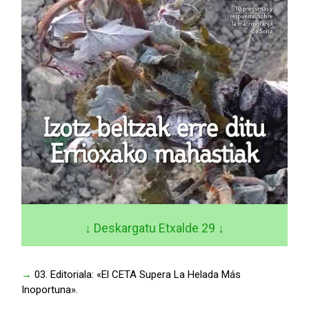
↓ Deskargatu Etxalde 29
↓
→
03. Editoriala: «El CETA Supera La Helada Más
Inoportuna».