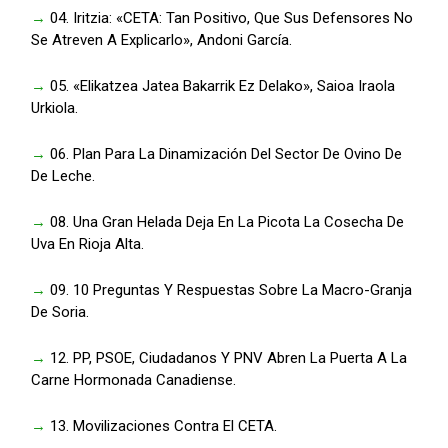
→
04. Iritzia: «CETA: Tan Positivo, Que Sus Defensores No
Se Atreven A Explicarlo», Andoni García.
→
05. «Elikatzea Jatea Bakarrik Ez Delako», Saioa Iraola
Urkiola.
→
06. Plan Para La Dinamización Del Sector De Ovino De
De Leche.
→
08. Una Gran Helada Deja En La Picota La Cosecha De
Uva En Rioja Alta.
→
09. 10 Preguntas Y Respuestas Sobre La Macro-Granja
De Soria.
→
12. PP, PSOE, Ciudadanos Y PNV Abren La Puerta A La
Carne Hormonada Canadiense.
→
13. Movilizaciones Contra El CETA.