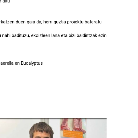
 ditu
atzen duen gaia da, herri guztia proiektu bateratu
nahi badituzu, ekoizleen lana eta bizi baldintzak ezin
aerella en Eucalyptus