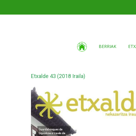
BERRIAK
ETX
Etxalde 43 (2018 Iraila)