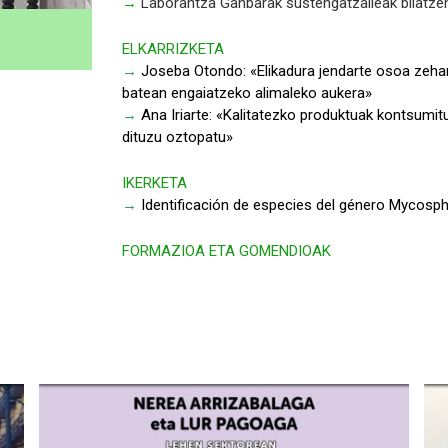
→
Laborantza Ganbarak sustengatzaileak bilatzen
ELKARRIZKETA
→
Joseba Otondo: «Elikadura jendarte osoa zehark
batean engaiatzeko alimaleko aukera»
→
Ana Iriarte: «Kalitatezko produktuak kontsumitu 
dituzu oztopatu»
IKERKETA
→
Identificación de especies del género Mycosph
FORMAZIOA ETA GOMENDIOAK