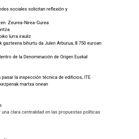
es sociales solicitan reflexión y
tzen. Zeurea-Nirea-Gurea
antza
ko lurra irauliz
ik gazteena bihurtu da Julen Arburua, 8.750 euroan
 dentro de la Denominación de Origen Euskal
pasar la inspección técnica de edificios, ITE
urkezpenak martxa onean
a
una clara centralidad en las propuestas políticas