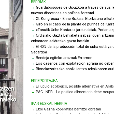
BERRIAK
→
Guardabosques de Gipuzkoa a través de sus red
nuevas directrices en política forestal
→
XI. Kongresua - Ehne Bizkaia: Etorkizuna elika
→
Giro en el caso de la planta de purines de Karr
→
«Tosutik Uribe Kostara» jardunaldiak, Porlan azpi
→
Ordiziako Gazta Lehiaketa irabazi duen artzain
enkantean saldutako gazta batekin
→
El 40% de la producción total de sidra está ya
Sagardoa
→
Bendeja egiteko arazoak Erromon
→
Los caseríos con explotación agraria no deben 
→
Bionekazaritzako aholkularitza teknikoaren a
ERREPORTAJEA
→
El lúpulo ecológico, posible alternativa en Arab
→
PAC- NPB - La política alimentaria debe ocupar 
IPAR EUSKAL HERRIA
→ Etxe Gazna koperatiba berritze obretan