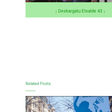
↓ Deskargatu Etxalde 43
↓
Related Posts