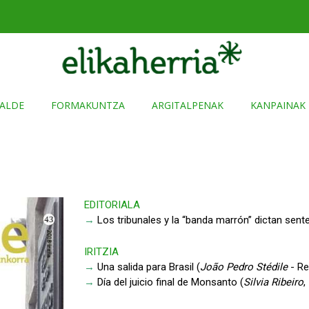
ALDE
FORMAKUNTZA
ARGITALPENAK
KANPAINAK
EDITORIALA
→
Los tribunales y la “banda marrón” dictan sent
IRITZIA
→
Una salida para Brasil (
João Pedro Stédile
- Re
→
Día del juicio final de Monsanto (
Silvia Ribeiro
,