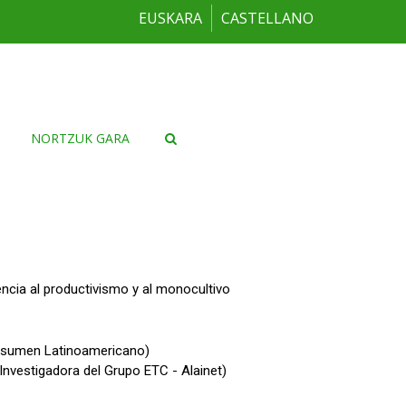
EUSKARA
CASTELLANO
NORTZUK GARA
encia al productivismo y al monocultivo
sumen Latinoamericano)
 Investigadora del Grupo ETC - Alainet)