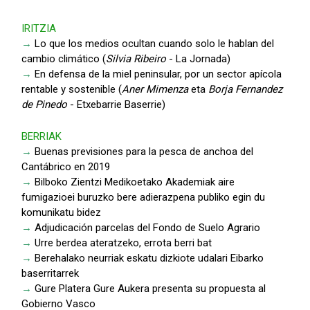
IRITZIA
→
Lo que los medios ocultan cuando solo le hablan del
cambio climático (
Silvia Ribeiro
- La Jornada)
→
En defensa de la miel peninsular, por un sector apícola
rentable y sostenible (
Aner Mimenza
eta
Borja Fernandez
de Pinedo
- Etxebarrie Baserrie)
BERRIAK
→
Buenas previsiones para la pesca de anchoa del
Cantábrico en 2019
→
Bilboko Zientzi Medikoetako Akademiak aire
fumigazioei buruzko bere adierazpena publiko egin du
komunikatu bidez
→
Adjudicación parcelas del Fondo de Suelo Agrario
→
Urre berdea ateratzeko, errota berri bat
→
Berehalako neurriak eskatu dizkiote udalari Eibarko
baserritarrek
→
Gure Platera Gure Aukera presenta su propuesta al
Gobierno Vasco