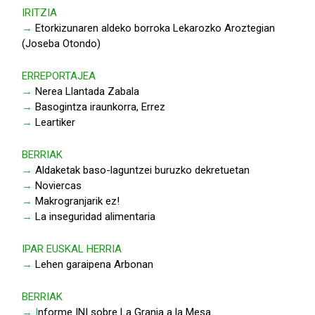
IRITZIA
→
Etorkizunaren aldeko borroka Lekarozko Aroztegian
(Joseba Otondo)
ERREPORTAJEA
→
Nerea Llantada Zabala
→
Basogintza iraunkorra, Errez
→
Leartiker
BERRIAK
→
Aldaketak baso-laguntzei buruzko dekretuetan
→
Noviercas
→
Makrogranjarik ez!
→
La inseguridad alimentaria
IPAR EUSKAL HERRIA
→
Lehen garaipena Arbonan
BERRIAK
→ I
nforme INI sobre La Granja a la Mesa