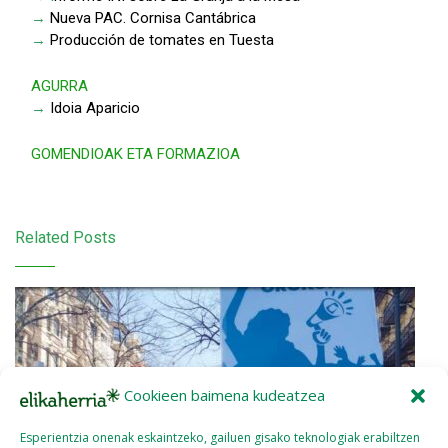
→
Nueva PAC. Cornisa Cantábrica
→
Producción de tomates en Tuesta
AGURRA
→
Idoia Aparicio
GOMENDIOAK ETA FORMAZIOA
Related Posts
Cookieen baimena kudeatzea
Esperientzia onenak eskaintzeko, gailuen gisako teknologiak erabiltzen