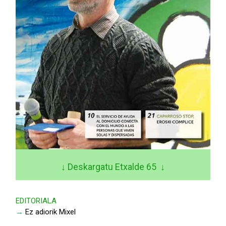
↓ Deskargatu Etxalde 65
↓
EDITORIALA
→
Ez adiorik Mixel