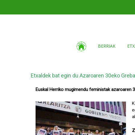
BERRIAK
ETX
Etxaldek bat egin du Azaroaren 30eko Greba
Euskal Herriko mugimendu feministak azaroaren 30
K
e
a
Z