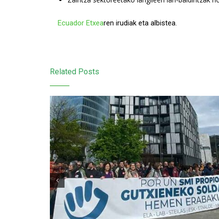
Ecuador Etxea
ren irudiak eta albistea.
Related Posts