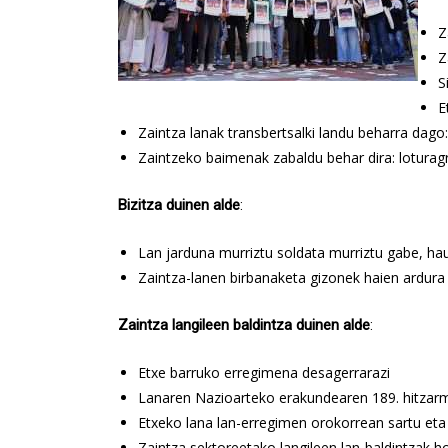
Z
Z
S
E
Zaintza lanak transbertsalki landu beharra dag
Zaintzeko baimenak zabaldu behar dira: loturagr
Bizitza duinen alde
:
Lan jarduna murriztu soldata murriztu gabe, ha
Zaintza-lanen birbanaketa gizonek haien ardura 
Zaintza langileen baldintza duinen alde
:
Etxe barruko erregimena desagerrarazi
Lanaren Nazioarteko erakundearen 189. hitzar
Etxeko lana lan-erregimen orokorrean sartu eta 
Zaintza sektoreetako langileen lan-baldintzak 