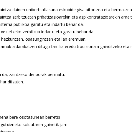
aintza duinen unibertsaltasuna eskubide gisa aitortzea eta bermatzea
aintza zerbitzuetan pribatizazioarekin eta azpikontratazioarekin amait
istema publikoa garatu eta indartu behar da.
txez etxeko zerbitzua indartu eta garatu behar da.
o: hezkuntzan, osasungintzan eta lan eremuan.
amak aldarrikatzen ditugu familia eredu tradizionala gainditzeko eta 
u da, zaintzeko denborak bermatu.
har ditzaten.
mena bere osotasunean berretsi
gutxieneko soldataren gainetik jarri
hobetzea