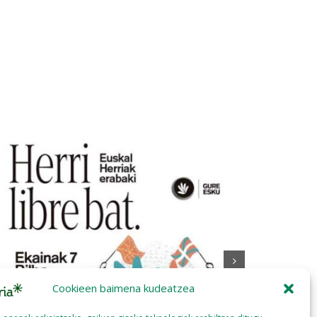
Cookieen baimena kudeatzea