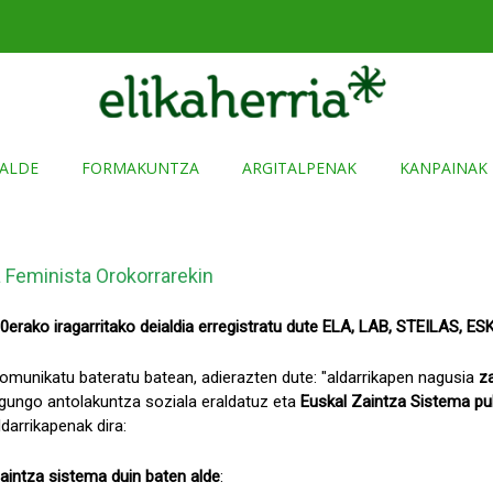
ALDE
FORMAKUNTZA
ARGITALPENAK
KANPAINAK
 Feminista Orokorrarekin
erako iragarritako deialdia erregistratu dute ELA, LAB, STEILAS, ES
omunikatu bateratu batean, adierazten dute: "aldarrikapen nagusia
z
gungo antolakuntza soziala eraldatuz eta
Euskal Zaintza Sistema pub
ldarrikapenak dira:
aintza sistema duin baten alde
: