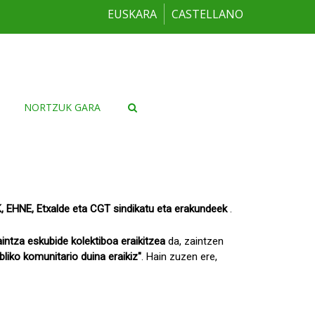
EUSKARA
CASTELLANO
NORTZUK GARA
K, EHNE, Etxalde eta CGT sindikatu eta erakundeek
.
aintza eskubide kolektiboa eraikitzea
da, zaintzen
liko komunitario duina eraikiz"
. Hain zuzen ere,