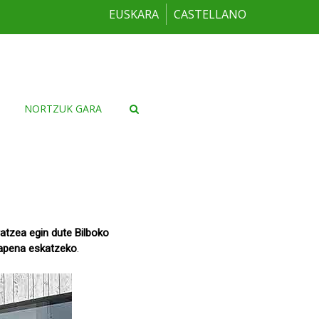
EUSKARA
CASTELLANO
NORTZUK GARA
ratzea egin dute Bilboko
skapena eskatzeko
.