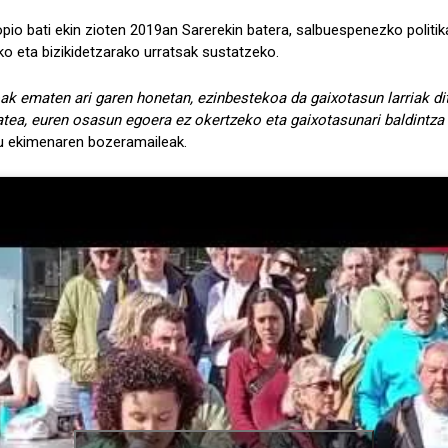
pio bati ekin zioten 2019an Sarerekin batera, salbuespenezko politik
o eta bizikidetzarako urratsak sustatzeko.
k ematen ari garen honetan, ezinbestekoa da gaixotasun larriak di
zatea, euren osasun egoera ez okertzeko eta gaixotasunari baldintza
du ekimenaren bozeramaileak.