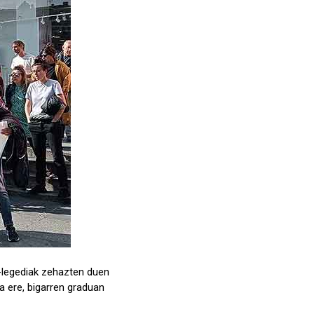
e-legediak zehazten duen
a ere, bigarren graduan