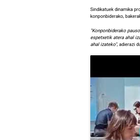
Sindikatuek dinamika pro
konponbiderako, bakerak
"Konponbiderako pausoa
espetxetik atera ahal i
ahal izateko"
, adierazi 