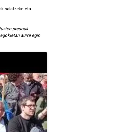
ak salatzeko eta
tuzten presoak
 egokietan aurre egin