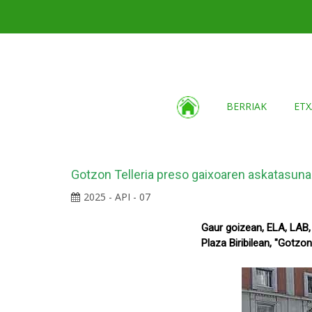
BERRIAK
ETX
Gotzon Telleria preso gaixoaren askatasuna 
2025 - API - 07
Gaur goizean, ELA, LAB, 
Plaza Biribilean, "Gotz