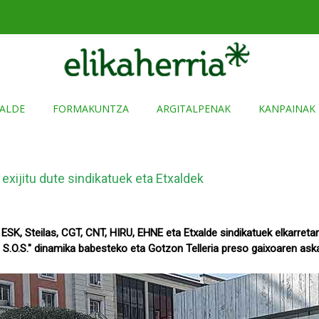
ALDE
FORMAKUNTZA
ARGITALPENAK
KANPAINAK
exijitu dute sindikatuek eta Etxaldek
ESK, Steilas, CGT, CNT, HIRU, EHNE eta Etxalde sindikatuek elkarreta
on S.O.S." dinamika babesteko eta Gotzon Telleria preso gaixoaren a