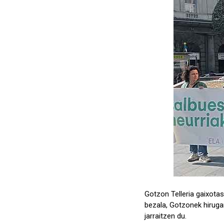
Gotzon Telleria gaixota
bezala, Gotzonek hiruga
jarraitzen du.