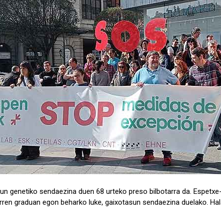
sun genetiko sendaezina duen 68 urteko preso bilbotarra da. Espetx
rren graduan egon beharko luke, gaixotasun sendaezina duelako. Hal