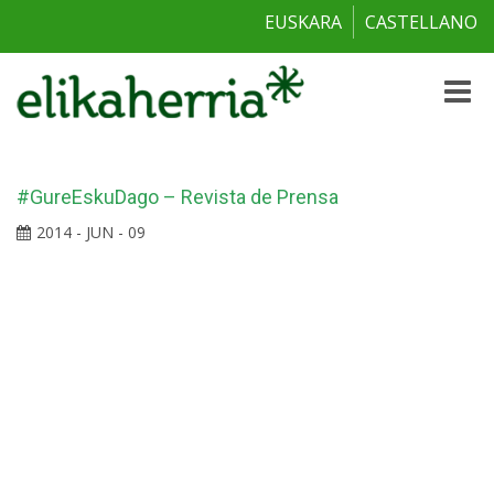
EUSKARA
CASTELLANO
Toggle
naviga
#GureEskuDago – Revista de Prensa
2014 - JUN - 09