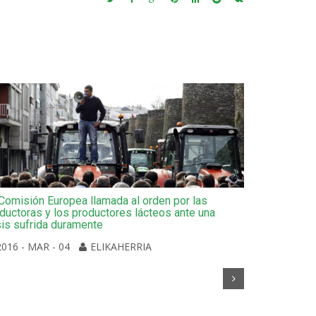
Comisión Europea llamada al orden por las
ductoras y los productores lácteos ante una
sis sufrida duramente
2016 - MAR - 04
ELIKAHERRIA
La plataform
movilización