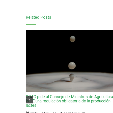
Related Posts
COAG pide al Consejo de Ministros de Agricultur
la UE una regulación obligatoria de la producción
láctea