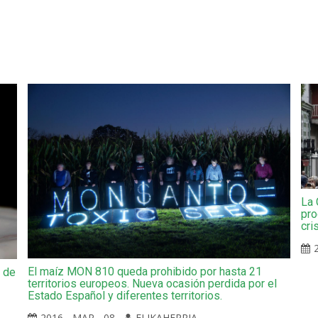
La 
pro
cri
El maíz MON 810 queda prohibido por hasta 21
a de
territorios europeos. Nueva ocasión perdida por el
Estado Español y diferentes territorios.
2016 - MAR - 08
ELIKAHERRIA