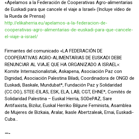
«Apelamos a la Federación de Cooperativas Agro-alimentarias
de Euskadi para que cancele el viaje a Israel» (Incluye vídeo de
la Rueda de Prensa)
http://elikaherria.eu/apelamos-a-la-federacion-de-
cooperativas-agro-alimentarias-de-euskadi-para-que-cancele-
el-viaje-a-israel/
Firmantes del comunicado «LA FEDERACIÓN DE
COOPERATIVAS AGRO-ALIMENTARIAS DE EUSKADI DEBE
RENUNCIAR AL VIAJE QUE HA ORGANIZADO A ISRAEL»:
Komite Internazionalistak, Askapena, Asociación Paz con
Dignidad, Asociación Palestina Biladi, Coordinadora de ONGD de
Euskadi, Baskale, Mundubat*, Fundación Paz y Solidaridad
(CC.OO.), STEE-EILAS, ESK, ELA, LAB, CGT, EHNE*, Comités de
Solidaridad Palestina – Euskal Herria, SODePAZ, Sare
Antifaxista, Bizilur, Euskal Herriko Bilgune Feminista, Asamblea
de Mujeres de Bizkaia, Aralar, Ikasle Abertzaleak, Ernai, Euskadi-
Cuba…
—-