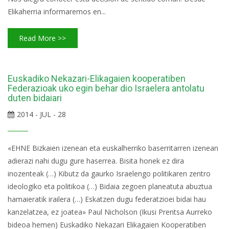
Elikaherria informaremos en...
Read More >>
Euskadiko Nekazari-Elikagaien kooperatiben
Federazioak uko egin behar dio Israelera antolatu
duten bidaiari
2014 - JUL - 28
«EHNE Bizkaien izenean eta euskalherriko baserritarren izenean
adierazi nahi dugu gure haserrea. Bisita honek ez dira
inozenteak (…) Kibutz da gaurko Israelengo politikaren zentro
ideologiko eta politikoa (…) Bidaia zegoen planeatuta abuztua
hamaieratik irailera (…) Eskatzen dugu federatzioei bidai hau
kanzelatzea, ez joatea» Paul Nicholson (Ikusi Prentsa Aurreko
bideoa hemen) Euskadiko Nekazari Elikagaien Kooperatiben