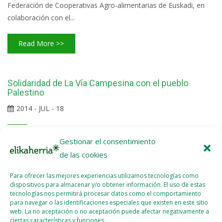
Federación de Cooperativas Agro-alimentarias de Euskadi, en
colaboración con el...
Read More >>
Solidaridad de La Vía Campesina con el pueblo
Palestino
2014 - JUL - 18
La Vía Campesina Internacional, representante de alrededor de
Gestionar el consentimiento
200 millones de agricultores de 73 países diferentes de todo el
de las cookies
mundo, condena la guerra Israelí en Gaza y los crímenes contra
Para ofrecer las mejores experiencias utilizamos tecnologías como
los Palestinos que violan las leyes internacionales y
dispositivos para almacenar y/o obtener información. El uso de estas
humanitarias. Desde el 7 de julio de 2014, 214 Palestinos han
tecnologías nos permitirá procesar datos como el comportamiento
sido asesinados, incluidos al menos 164 civiles entre los que hay
para navegar o las identificaciones especiales que existen en este sitio
web. La no aceptación o no aceptación puede afectar negativamente a
44 niños y 29 mujeres. 1.585 Palestinos han sido...
ciertas características y funciones.