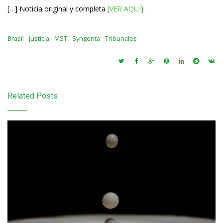
[…] Noticia original y completa
[VER AQUÍ]
Brasil
Justicia
MST
Syngenta
Tribunales
Related Posts