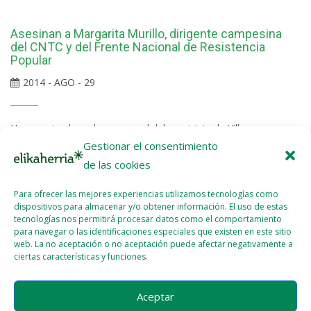
Asesinan a Margarita Murillo, dirigente campesina
del CNTC y del Frente Nacional de Resistencia
Popular
2014 - AGO - 29
Han asesinado en la zona rural del municipio de Villanueva
(Cortés, Honduras) a Margarita Murillo, dirigente campesina de
Gestionar el consentimiento
la Central Nacional de Trabajadores del Campo (CNTC) de esa
de las cookies
región y del Frente Nacional de Resistencia Popular. Según los
Para ofrecer las mejores experiencias utilizamos tecnologías como
informes Margarita se encontraba en su parcela cuando
dispositivos para almacenar y/o obtener información. El uso de estas
llegaron hombres armados y encapuchados y le dispararon.
tecnologías nos permitirá procesar datos como el comportamiento
Margarita Murillo fue la primera coordinadora del FNRP en San
para navegar o las identificaciones especiales que existen en este sitio
web. La no aceptación o no aceptación puede afectar negativamente a
Pedro Sula y el Departamento...
ciertas características y funciones.
Read More >>
Aceptar