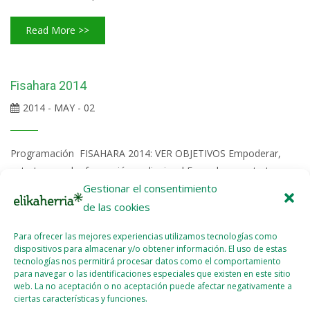
Read More >>
Fisahara 2014
2014 - MAY - 02
Programación FISAHARA 2014: VER OBJETIVOS Empoderar,
entretener y dar formación audiovisual Empoderar, entretener y
dar formación audiovisual a los refugiados del Sahara
Gestionar el consentimiento
Occidental empleando el cine como instrumento para la
de las cookies
transformación social. Llamar la atención de la comunidad
Para ofrecer las mejores experiencias utilizamos tecnologías como
internacional Llamar la atención de la comunidad internacional
dispositivos para almacenar y/o obtener información. El uso de estas
hacia la problemática del Sahara Occidental, el sufrimiento de
tecnologías nos permitirá procesar datos como el comportamiento
los refugiados saharauis y la lucha del pueblo saharaui por la
para navegar o las identificaciones especiales que existen en este sitio
web. La no aceptación o no aceptación puede afectar negativamente a
justicia y la...
ciertas características y funciones.