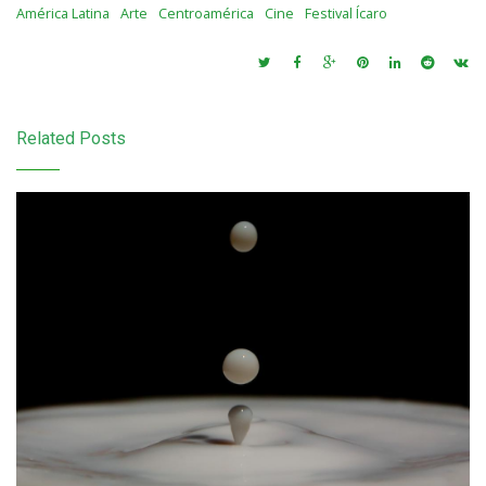
América Latina
Arte
Centroamérica
Cine
Festival Ícaro
Related Posts