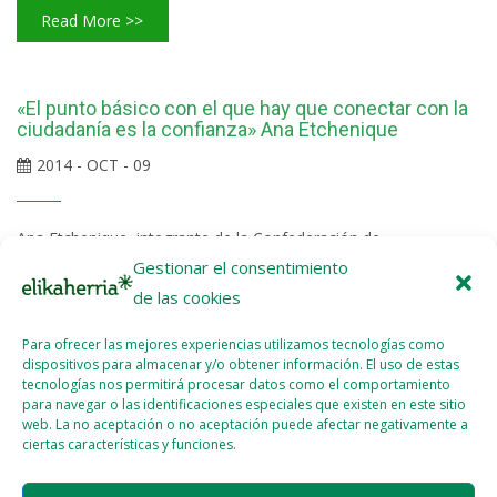
Read More >>
«El punto básico con el que hay que conectar con la
ciudadanía es la confianza» Ana Etchenique
2014 - OCT - 09
Ana Etchenique, integrante de la Confederación de
Consumidores y Usuarios, participó en las jornadas sobre
Gestionar el consentimiento
consumo celebradas en Aramaio, donde explicó su visión
de las cookies
en torno al consumo y el trabajo que realiza la CECU. En este
Para ofrecer las mejores experiencias utilizamos tecnologías como
sentido, subrayó la importancia que ha tenido la incorporación
dispositivos para almacenar y/o obtener información. El uso de estas
en la Plataforma Rural, ya que ha permitido conocer de
tecnologías nos permitirá procesar datos como el comportamiento
forma más cercana la realidad y avanzar como organización.
para navegar o las identificaciones especiales que existen en este sitio
web. La no aceptación o no aceptación puede afectar negativamente a
Ana Etchenique comenzó su intervención explicando que...
ciertas características y funciones.
Read More >>