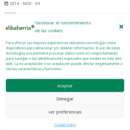
2014 - NOV - 04
Noticia de GARA/NAIZ (Aritz Intxusta) La Comunidad de
Gestionar el consentimiento
Regantes de Lerín ha dado un plante al Canal de Navarra y, en
de las cookies
una votación vinculante, han decidido que no tomarán agua de
Para ofrecer las mejores experiencias utilizamos tecnologías como
la nueva infraestructura faraónica. Ellos prefieren su sistema de
dispositivos para almacenar y/o obtener información. El uso de estas
regadío tradicional, de origen medieval. El triunfo del «No» fue
tecnologías nos permitirá procesar datos como el comportamiento
arrollador ya que obtuvo más de la mitad de los votos cuando
para navegar o las identificaciones especiales que existen en este sitio
web. La no aceptación o no aceptación puede afectar negativamente a
le bastaba con el 25%. La victoria...
ciertas características y funciones.
Read More >>
Aceptar
Denegar
ver preferencias
Cookie Policy
Licencia del contenido
Cookie Policy (EU)