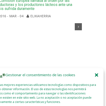
Comisión Europea llamada al orden por las
ductoras y los productores lácteos ante una
sis sufrida duramente
2016 - MAR - 04
ELIKAHERRIA
La plataform
movilización
2016 - MA
Gestionar el consentimiento de las cookies
las mejores experiencias utilizamos tecnologías como dispositivos para
 obtener información. El uso de estas tecnologías nos permitirá
os como el comportamiento para navegar o las identificaciones
e existen en este sitio web. La no aceptación o no aceptación puede
ivamente a ciertas características y funciones.