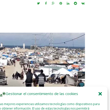
Gestionar el consentimiento de las cookies
las mejores experiencias utilizamos tecnologías como dispositivos para
e: «From ground zero», la vida en Gaza vista por
Vídeo: «La a
 obtener información. El uso de estas tecnologías nos permitirá
eastas palestinos
mesa»