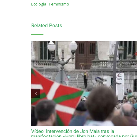
Ecología
Feminismo
Related Posts
Egonarri de
Vídeo: Intervención de Jon Maia tras la
manifestación «Herri libre bat» convocada por Gu