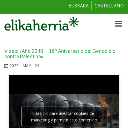
EUSKARA
CASTELLANO
Toggle
naviga
Vídeo: «Año 2040 – 16º Aniversario del Genocidio
contra Palestina»
2025 - MAY - 24
Haz clic para aceptar cookies de
marketing y permitir este contenido