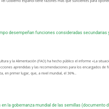
 «el Gobierno español tiene razones más que suficientes para oponers
campo desempeñan funciones consideradas secundarias y
ultura y la Alimentación (FAO) ha hecho público el informe «La situac
lecciones aprendidas y las recomendaciones para los encargados de fo
, en primer lugar, que, a nivel mundial, el 36%...
 en la gobernanza mundial de las semillas (documento d