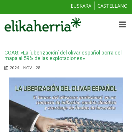
EUSKARA
CASTELLANO
Toggle
naviga
COAG: «La ‘uberización’ del olivar español borra del
mapa al 59% de las explotaciones»
2024 - NOV - 28