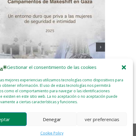
Gestionar el consentimiento de las cookies
las mejores experiencias utilizamos tecnologías como dispositivos para
 obtener información. El uso de estas tecnologías nos permitirá
informe revela las «terribles condiciones» de las
Naturklima: 
os como el comportamiento para navegar o las identificaciones
eres en los campamentos de Gaza
Bizkaia
e existen en este sitio web. La no aceptación o no aceptación puede
2025 - MAY - 19
WEBMASTER
2025 - ABR
ivamente a ciertas características y funciones.
eptar
Denegar
ver preferencias
Cookie Policy