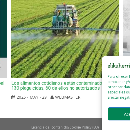
Para ofrecer 
almacenar y/o
bal
Los alimentos cotidianos están contaminados por
Un 
procesar dat
130 plaguicidas, 60 de ellos no autorizados
muj
especiales qu
2025 - MAY - 29
WEBMASTER
afectar negat
Ac
Licencia del contenido
Cookie Policy (EU)