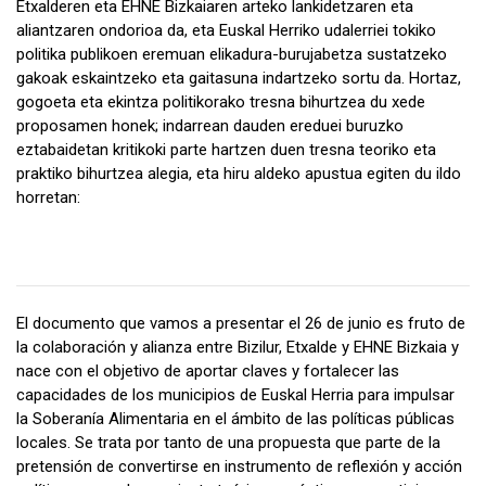
Etxalderen eta EHNE Bizkaiaren arteko lankidetzaren eta
aliantzaren ondorioa da, eta Euskal Herriko udalerriei tokiko
politika publikoen eremuan elikadura-burujabetza sustatzeko
gakoak eskaintzeko eta gaitasuna indartzeko sortu da. Hortaz,
gogoeta eta ekintza politikorako tresna bihurtzea du xede
proposamen honek; indarrean dauden ereduei buruzko
eztabaidetan kritikoki parte hartzen duen tresna teoriko eta
praktiko bihurtzea alegia, eta hiru aldeko apustua egiten du ildo
horretan:
El documento que vamos a presentar el 26 de junio es fruto de
la colaboración y alianza entre Bizilur, Etxalde y EHNE Bizkaia y
nace con el objetivo de aportar claves y fortalecer las
capacidades de los municipios de Euskal Herria para impulsar
la Soberanía Alimentaria en el ámbito de las políticas públicas
locales. Se trata por tanto de una propuesta que parte de la
pretensión de convertirse en instrumento de reflexión y acción