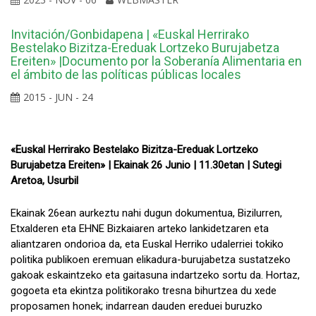
Invitación/Gonbidapena | «Euskal Herrirako
Bestelako Bizitza-Ereduak Lortzeko Burujabetza
Ereiten» |Documento por la Soberanía Alimentaria en
el ámbito de las políticas públicas locales
2015 - JUN - 24
«Euskal Herrirako Bestelako Bizitza-Ereduak Lortzeko
Burujabetza Ereiten» | Ekainak 26 Junio | 11.30etan | Sutegi
Aretoa, Usurbil
Ekainak 26ean aurkeztu nahi dugun dokumentua, Bizilurren,
Etxalderen eta EHNE Bizkaiaren arteko lankidetzaren eta
aliantzaren ondorioa da, eta Euskal Herriko udalerriei tokiko
politika publikoen eremuan elikadura-burujabetza sustatzeko
gakoak eskaintzeko eta gaitasuna indartzeko sortu da. Hortaz,
gogoeta eta ekintza politikorako tresna bihurtzea du xede
proposamen honek; indarrean dauden ereduei buruzko