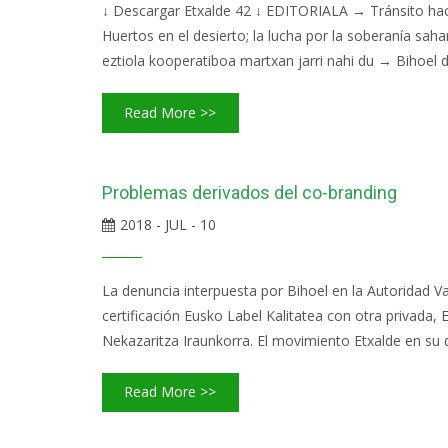
↓ Descargar Etxalde 42 ↓ EDITORIALA → Tránsito haci
Huertos en el desierto; la lucha por la soberanía sa
eztiola kooperatiboa martxan jarri nahi du → Bihoel de
Read More >>
Problemas derivados del co-branding
2018 - JUL - 10
La denuncia interpuesta por Bihoel en la Autoridad V
certificación Eusko Label Kalitatea con otra privada,
Nekazaritza Iraunkorra. El movimiento Etxalde en su
Read More >>