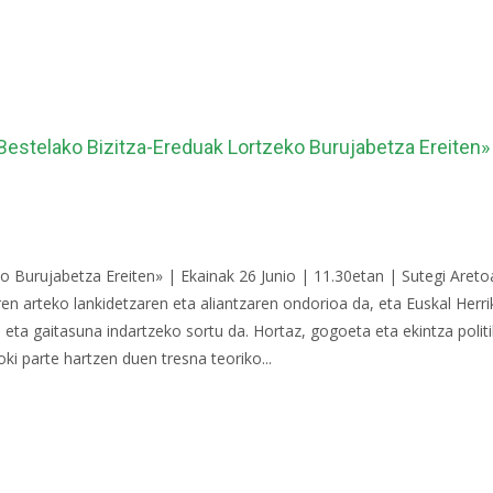
 Bestelako Bizitza-Ereduak Lortzeko Burujabetza Ereiten»
 Burujabetza Ereiten» | Ekainak 26 Junio | 11.30etan | Sutegi Areto
n arteko lankidetzaren eta aliantzaren ondorioa da, eta Euskal Herrik
 eta gaitasuna indartzeko sortu da. Hortaz, gogoeta eta ekintza pol
ki parte hartzen duen tresna teoriko...