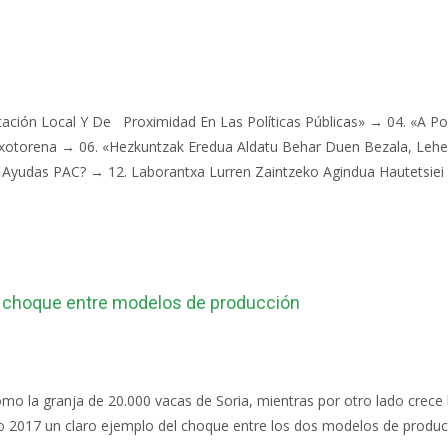
ntación Local Y De Proximidad En Las Políticas Públicas» → 04. «A Po
txotorena → 06. «Hezkuntzak Eredua Aldatu Behar Duen Bezala, Le
Ayudas PAC? → 12. Laborantxa Lurren Zaintzeko Agindua Hautetsiei 
 el choque entre modelos de producción
omo la granja de 20.000 vacas de Soria, mientras por otro lado crece 
ño 2017 un claro ejemplo del choque entre los dos modelos de producc