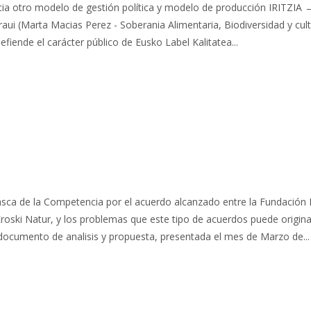
a otro modelo de gestión política y modelo de producción IRITZIA → E
haraui (Marta Macias Perez - Soberania Alimentaria, Biodiversidad y c
fiende el carácter público de Eusko Label Kalitatea...
asca de la Competencia por el acuerdo alcanzado entre la Fundación Ha
 Eroski Natur, y los problemas que este tipo de acuerdos puede origina
 documento de analisis y propuesta, presentada el mes de Marzo de...