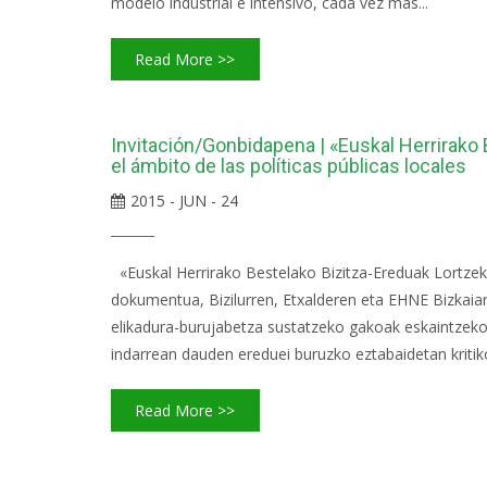
modelo industrial e intensivo, cada vez más...
Read More >>
Invitación/Gonbidapena | «Euskal Herrirako
el ámbito de las políticas públicas locales
2015 - JUN - 24
«Euskal Herrirako Bestelako Bizitza-Ereduak Lortzeko
dokumentua, Bizilurren, Etxalderen eta EHNE Bizkaiare
elikadura-burujabetza sustatzeko gakoak eskaintzeko
indarrean dauden ereduei buruzko eztabaidetan kritiko
Read More >>