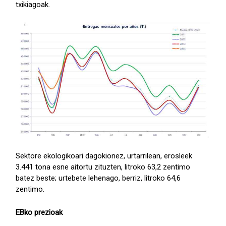
txikiagoak.
Sektore ekologikoari dagokionez, urtarrilean, erosleek
3.441 tona esne aitortu zituzten, litroko 63,2 zentimo
batez beste; urtebete lehenago, berriz, litroko 64,6
zentimo.
EBko prezioak