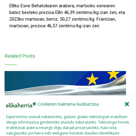
EBko Esne Behatokiaren arabera, martxoko esnearen
batez besteko prezioa EBn 46,39 zentimo/kg izan zen, eta
2023ko martxoan, berriz, 50,27 zentimo/kg. Frantzian,
martxoan, prezioa 46,57 zentimo/kg izan zen.
Related Posts
Cookieen baimena kudeatzea
Esperientzia onenak eskaintzeko, gailuen gisako teknologiak erabiltzen
ditugu informazioa gordetzeko eta/edo eskuratzeko. Teknologia horiek
erabiltzeak aukera emango digu datuak prozesatzeko, hala nola
nabigatzeko portaera edo webgune honetan dauden identifikazio