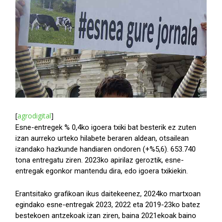
[
agrodigital
]
Esne-entregek % 0,4ko igoera txiki bat besterik ez zuten
izan aurreko urteko hilabete beraren aldean, otsailean
izandako hazkunde handiaren ondoren (+%5,6). 653.740
tona entregatu ziren. 2023ko apirilaz geroztik, esne-
entregak egonkor mantendu dira, edo igoera txikiekin.
Erantsitako grafikoan ikus daitekeenez, 2024ko martxoan
egindako esne-entregak 2023, 2022 eta 2019-23ko batez
bestekoen antzekoak izan ziren, baina 2021ekoak baino