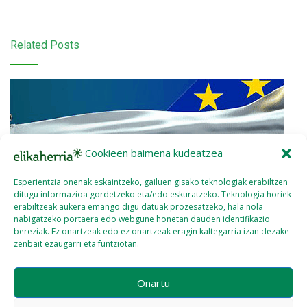
Related Posts
Cookieen baimena kudeatzea
Esperientzia onenak eskaintzeko, gailuen gisako teknologiak erabiltzen
ditugu informazioa gordetzeko eta/edo eskuratzeko. Teknologia horiek
erabiltzeak aukera emango digu datuak prozesatzeko, hala nola
nabigatzeko portaera edo webgune honetan dauden identifikazio
bereziak. Ez onartzeak edo ez onartzeak eragin kaltegarria izan dezake
zenbait ezaugarri eta funtziotan.
Onartu
Prentsa Oharra: UE-Mercosur Stop!