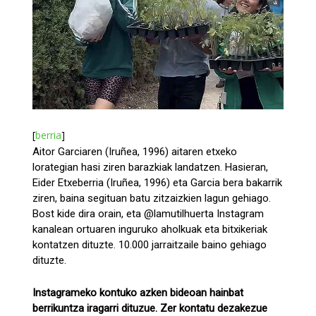
[
berria
]
Aitor Garciaren (Iruñea, 1996) aitaren etxeko
lorategian hasi ziren barazkiak landatzen. Hasieran,
Eider Etxeberria (Iruñea, 1996) eta Garcia bera bakarrik
ziren, baina segituan batu zitzaizkien lagun gehiago.
Bost kide dira orain, eta @lamutilhuerta Instagram
kanalean ortuaren inguruko aholkuak eta bitxikeriak
kontatzen dituzte. 10.000 jarraitzaile baino gehiago
dituzte.
Instagrameko kontuko azken bideoan hainbat
berrikuntza iragarri dituzue. Zer kontatu dezakezue