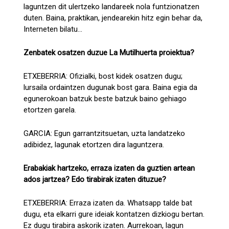
laguntzen dit ulertzeko landareek nola funtzionatzen
duten. Baina, praktikan, jendearekin hitz egin behar da,
Interneten bilatu...
Zenbatek osatzen duzue La Mutilhuerta proiektua?
ETXEBERRIA: Ofizialki, bost kidek osatzen dugu;
lursaila ordaintzen dugunak bost gara. Baina egia da
egunerokoan batzuk beste batzuk baino gehiago
etortzen garela.
GARCIA: Egun garrantzitsuetan, uzta landatzeko
adibidez, lagunak etortzen dira laguntzera.
Erabakiak hartzeko, erraza izaten da guztien artean
ados jartzea? Edo tirabirak izaten dituzue?
ETXEBERRIA: Erraza izaten da. Whatsapp talde bat
dugu, eta elkarri gure ideiak kontatzen dizkiogu bertan.
Ez dugu tirabira askorik izaten. Aurrekoan, lagun