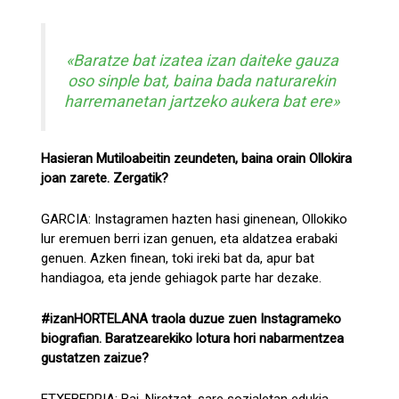
«Baratze bat izatea izan daiteke gauza
oso sinple bat, baina bada naturarekin
harremanetan jartzeko aukera bat ere»
Hasieran Mutiloabeitin zeundeten, baina orain Ollokira
joan zarete. Zergatik?
GARCIA: Instagramen hazten hasi ginenean, Ollokiko
lur eremuen berri izan genuen, eta aldatzea erabaki
genuen. Azken finean, toki ireki bat da, apur bat
handiagoa, eta jende gehiagok parte har dezake.
#izanHORTELANA traola duzue zuen Instagrameko
biografian. Baratzearekiko lotura hori nabarmentzea
gustatzen zaizue?