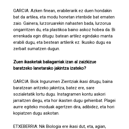
GARCIA: Azken finean, erabilerarik ez duen hondakin
bat da artilea, eta modu honetan irtenbide bat ematen
zaio. Gainera, lurzoruarekin nahasten bada, lurzorua
ongarritzen du, eta plastikoa baino askoz hobea da. Bi
errenkada egin ditugu: batean artilez egindako manta
erabili dugu, eta bestean artilerik ez. Ikusiko dugu ea
zerbait sumatzen dugun.
Zuen ikasketak baliagarriak izan al zaizkizue
baratzeko lanetarako jakintza izateko?
GARCIA: Biok Ingurumen Zientziak ikasi ditugu, baina
baratzean aritzeko jakintza, batez ere, sare
sozialetatik lortu dugu. Instagramen kontu askori
jarraitzen diegu, eta hor ikasten dugu gehienbat. Plagei
aurre egiteko moduak agertzen dira, adibidez, eta hori
kopiatzen dugu askotan.
ETXEBERRIA: Nik Biologia ere ikasi dut, eta, agian,