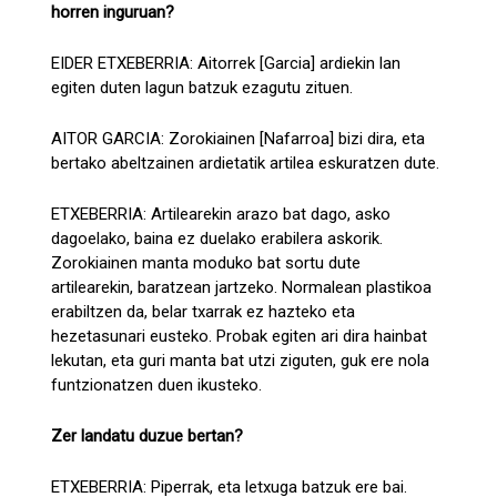
horren inguruan?
EIDER ETXEBERRIA: Aitorrek [Garcia] ardiekin lan
egiten duten lagun batzuk ezagutu zituen.
AITOR GARCIA: Zorokiainen [Nafarroa] bizi dira, eta
bertako abeltzainen ardietatik artilea eskuratzen dute.
ETXEBERRIA: Artilearekin arazo bat dago, asko
dagoelako, baina ez duelako erabilera askorik.
Zorokiainen manta moduko bat sortu dute
artilearekin, baratzean jartzeko. Normalean plastikoa
erabiltzen da, belar txarrak ez hazteko eta
hezetasunari eusteko. Probak egiten ari dira hainbat
lekutan, eta guri manta bat utzi ziguten, guk ere nola
funtzionatzen duen ikusteko.
Zer landatu duzue bertan?
ETXEBERRIA: Piperrak, eta letxuga batzuk ere bai.