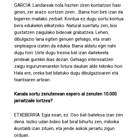
GARCIA: Landareak nola hazten ziren kontatzen hasi
ginen, zer arazo sortzen ziren... Baina hori beti izan da
bigarren mailako zerbait. Kontua ez dugu sortu kontua
bera edukiekin elikatzeko. Natural suertatu zen, bioi
gustatzen zaigulako bideoak grabatzea. Lehen,
dibulgazio lana egiten genuen gehiago, eta orain
sinpleagoa izaten da edukia. Baina aldatu egin nahi
dugu hori. Uste dugu tresna bat izan daitekeela
jendeak gurekin ikas dezan. Gehiago interesatzen
zaigu ingurumenarekin lotura daukan alde tekniko hori.
Hala ere, oreka bat bilatuko dugu dibulgazioaren eta
txantxaren artean.
Kanala sortu zenutenean espero al zenuten 10.000
jarraitzaile lortzea?
ETXEBERRIA: Egia esan, ez. Oso bat-batekoa izan zen
dena. Iazko udan bideo bat biral bihurtu zen, milioika
ikustaldi izan zituen, eta jende askok jarraitu zigun
orduan.