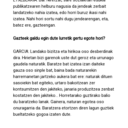
ETXEBERRIA: Bai. Niretzat, sare sozialetan edukia
publikatzearen helburu nagusia da jendeak zerbait
landatzeko nahia izatea, edo horri buruz ikasi nahi
izatea. Nahi hori sortu nahi dugu jendearengan, eta,
batez ere, gazteengan.
Gazteek galdu egin dute lurretik gertu egote hori?
GARCIA: Landako bizitza eta hirikoa oso desberdinak
dira. Hirietan bizi garenok uste dut geroz eta urrunago
gaudela naturatik. Baratze bat izatea izan daiteke
gauza oso sinple bat, baina bada naturarekin
harremanetan jartzeko aukera bat ere: naturak dituen
sasoiekin bat egiteko, urtaro bakoitzean zer
kontsumitzen den jakiteko, janaria produzitzea zenbat
kostatzen den jakiteko... Horretarako guztirako balio
du baratzeko lanak. Gainera, naturan egotea oso
onuragarria da. Baratzera etortzen diren lagun guztiek
bueltatzeko gogoa izaten dute.