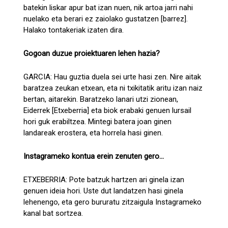
batekin liskar apur bat izan nuen, nik artoa jarri nahi
nuelako eta berari ez zaiolako gustatzen [barrez].
Halako tontakeriak izaten dira.
Gogoan duzue proiektuaren lehen hazia?
GARCIA: Hau guztia duela sei urte hasi zen. Nire aitak
baratzea zeukan etxean, eta ni txikitatik aritu izan naiz
bertan, aitarekin. Baratzeko lanari utzi zionean,
Eiderrek [Etxeberria] eta biok erabaki genuen lursail
hori guk erabiltzea. Mintegi batera joan ginen
landareak erostera, eta horrela hasi ginen.
Instagrameko kontua erein zenuten gero...
ETXEBERRIA: Pote batzuk hartzen ari ginela izan
genuen ideia hori. Uste dut landatzen hasi ginela
lehenengo, eta gero bururatu zitzaigula Instagrameko
kanal bat sortzea.