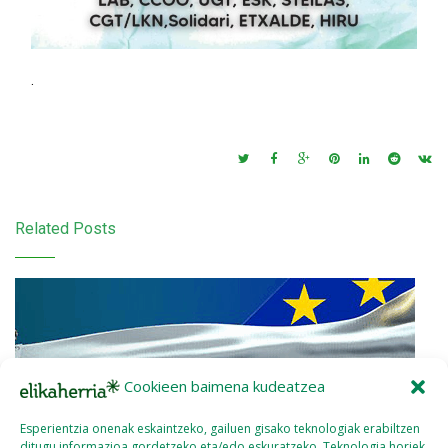
.
Related Posts
Cookieen baimena kudeatzea
Esperientzia onenak eskaintzeko, gailuen gisako teknologiak erabiltzen
ditugu informazioa gordetzeko eta/edo eskuratzeko. Teknologia horiek