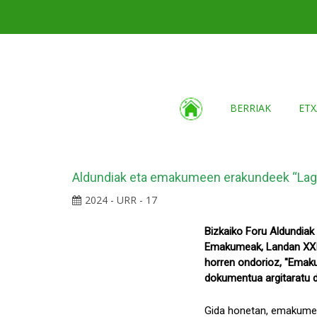
BERRIAK
ETX
Aldundiak eta emakumeen erakundeek “Lagu
2024 - URR - 17
Bizkaiko Foru Aldundiak
Emakumeak, Landan XXI e
horren ondorioz, "Emaku
dokumentua argitaratu 
Gida honetan, emakume b