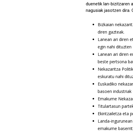
duenetik lan-bizitzaren 
nagusiak jasotzen dira. 
Bizkaian nekazarit
diren gazteak.
Lanean ari diren 
egin nahi dituzte
Lanean ari diren 
beste pertsona ba
Nekazaritza Polit
eskuratu nahi dit
Euskadiko nekazari
basoen industriak 
Emakume Nekazari
Titulartasun parte
Ekintzailetza eta 
Landa-ingurunean 
emakume baserrita