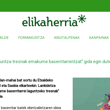
ALDE
FORMAKUNTZA
ARGITALPENAK
KANPAINAK
ntza-tresnak emakume baserritarrentzat” gida egin dut
 lan-mahai bat sortu du Etxaldeko
ta Saskia elkarteekin. Lankidetza
me baserritarrei laguntzeko tresnak"
da
.
aserritar batek ekintzailetzaren ideia