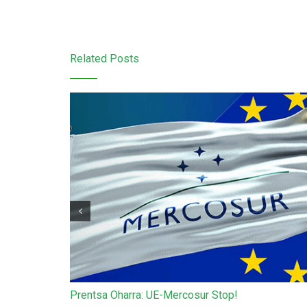
Related Posts
Prentsa Oharra: UE-Mercosur Stop!
itu laguntza