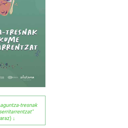
Laguntza-tresnak
rritarrentzat"
araz) ↓