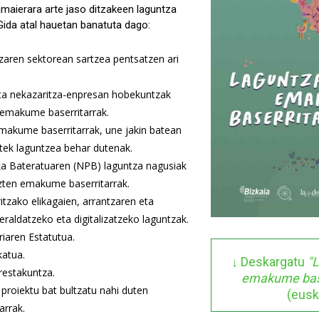
amaierara arte jaso ditzakeen laguntza
Gida atal hauetan banatuta dago:
zaren sektorean sartzea pentsatzen ari
eta nekazaritza-enpresan hobekuntzak
n emakume baserritarrak.
emakume baserritarrak, une jakin batean
tek laguntzea behar dutenak.
ika Bateratuaren (NPB) laguntza nagusiak
uzten emakume baserritarrak.
tzako elikagaien, arrantzaren eta
eraldatzeko eta digitalizatzeko laguntzak.
aren Estatutua.
katua.
↓ Deskargatu
"
prestakuntza.
emakume base
proiektu bat bultzatu nahi duten
(eusk
rrak.