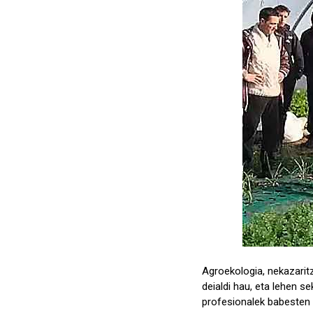
Agroekologia, nekazarit
deialdi hau, eta lehen s
profesionalek babesten 