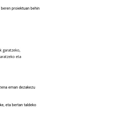
 beren proiektuan behin
k garatzeko,
garatzeko eta
. Izena eman dezakezu
zke, eta bertan taldeko