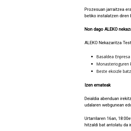
Prozesuan jarraitzea er
betiko instalatzen diren
Non dago ALEKO nekazar
ALEKO Nekazaritza Test 
Basaldea Enpresa 
Monasterioguren k
Beste ekoizle batz
Izen emateak
Deialdia abenduan irekit
udalaren webgunean edo 
Urtarrilaren 16an, 18:00e
hitzaldi bat antolatu d