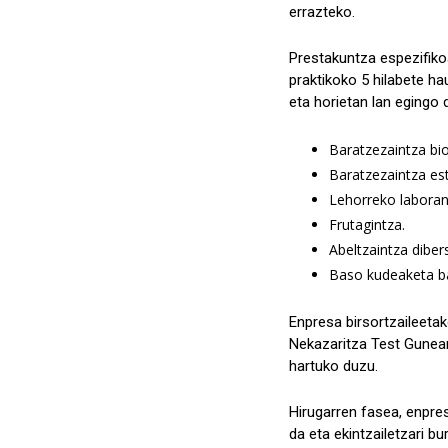
errazteko.
Prestakuntza espezifikoa
praktikoko 5 hilabete h
eta horietan lan egingo 
Baratzezaintza bio
Baratzezaintza es
Lehorreko laboran
Frutagintza.
Abeltzaintza dibers
Baso kudeaketa ba
Enpresa birsortzaileetak
Nekazaritza Test Gunean
hartuko duzu.
Hirugarren fasea, enpre
da eta ekintzailetzari b