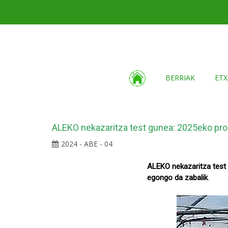
BERRIAK
ETX
ALEKO nekazaritza test gunea: 2025eko pr
2024 - ABE - 04
ALEKO nekazaritza test 
egongo da zabalik
.