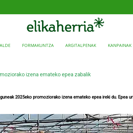
ALDE
FORMAKUNTZA
ARGITALPENAK
KANPAINAK
omoziorako izena emateko epea zabalik
guneak 2025eko promoziorako izena emateko epea ireki du. Epea urta