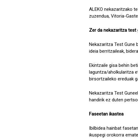
ALEKO nekazaritzako tes
zuzendua, Vitoria-Gastei
Zer da nekazaritza test
Nekazaritza Test Gune b
ideia berritzaileak, bide
Ekintzaile gisa behin be
laguntza/aholkularitza e
birsortzaileko ereduak 
Nekazaritza Test Guneek
handirik ez duten pertso
Faseetan ikastea
Ibilbidea hainbat faset
ikuspegi orokorra ematek