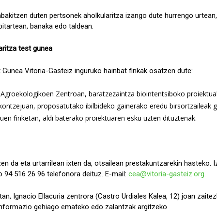
abakitzen duten pertsonek aholkularitza izango dute hurrengo urtean,
 bitartean, banaka edo taldean.
itza test gunea
Gunea Vitoria-Gasteiz inguruko hainbat finkak osatzen dute:
Agroekologikoen Zentroan, baratzezaintza biointentsiboko proiektua
ontzejuan, proposatutako ibilbideko gainerako eredu birsortzaileak 
uen finketan, aldi baterako proiektuaren esku uzten dituztenak.
zen da eta urtarrilean ixten da, otsailean prestakuntzarekin hasteko
94 516 26 96 telefonora deituz. E-mail:
cea@vitoria-gasteiz.org
.
tan, Ignacio Ellacuria zentrora (Castro Urdiales Kalea, 12) joan zaite
a informazio gehiago emateko edo zalantzak argitzeko.