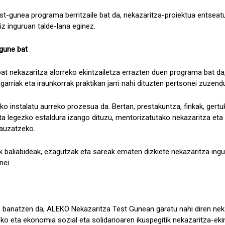
t-gunea programa berritzaile bat da, nekazaritza-proiektua entseatu
z inguruan talde-lana eginez.
 gune bat
at nekazaritza alorreko ekintzailetza errazten duen programa bat da
ragarriak eta iraunkorrak praktikan jarri nahi dituzten pertsonei zuzend
tiko instalatu aurreko prozesua da. Bertan, prestakuntza, finkak, gertu
ta legezko estaldura izango dituzu, mentorizatutako nekazaritza eta
gauzatzeko.
 baliabideak, ezagutzak eta sareak ematen dizkiete nekazaritza ingu
nei.
an banatzen da, ALEKO Nekazaritza Test Gunean garatu nahi diren ne
o eta ekonomia sozial eta solidarioaren ikuspegitik nekazaritza-ekin