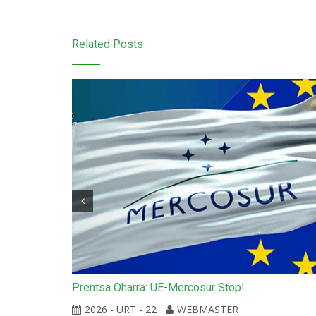
Related Posts
Prentsa Oharra: UE-Mercosur Stop!
itu laguntza
enean
2026 - URT - 22
WEBMASTER