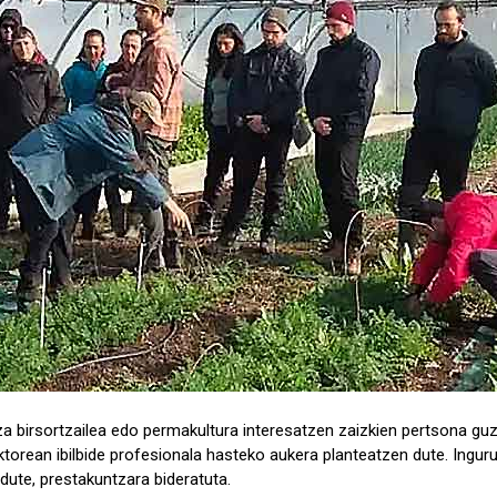
za birsortzailea edo permakultura interesatzen zaizkien pertsona gu
ektorean ibilbide profesionala hasteko aukera planteatzen dute. Ingu
dute, prestakuntzara bideratuta.