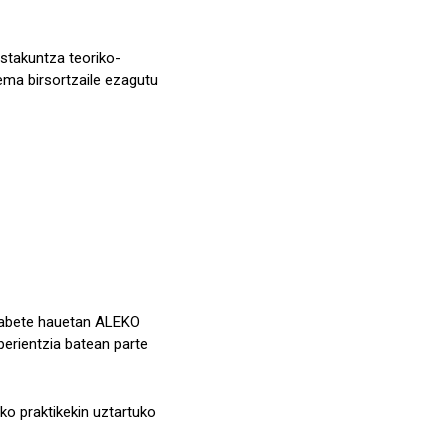
estakuntza teoriko-
ema birsortzaile ezagutu
Hilabete hauetan ALEKO
erientzia batean parte
o praktikekin uztartuko