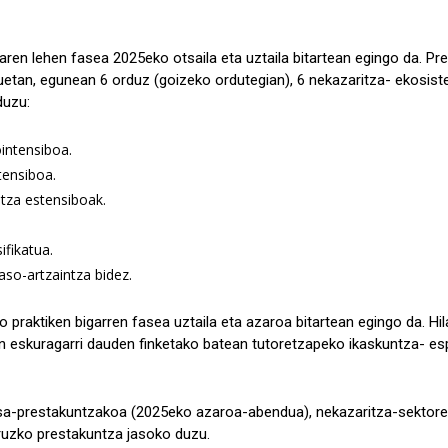
ren lehen fasea 2025eko otsaila eta uztaila bitartean egingo da. Pr
auetan, egunean 6 orduz (goizeko ordutegian), 6 nekazaritza- ekosist
duzu:
intensiboa.
tensiboa.
tza estensiboak.
ifikatua.
so-artzaintza bidez.
o praktiken bigarren fasea uztaila eta azaroa bitartean egingo da. 
 eskuragarri dauden finketako batean tutoretzapeko ikaskuntza- esp
sa-prestakuntzakoa (2025eko azaroa-abendua), nekazaritza-sektorek
uruzko prestakuntza jasoko duzu.