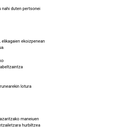
 nahi duten pertsonei
, elikagaien ekoizpenean
ua.
ko
 abeltzaintza
runearekin lotura
kazaritzako maneiuen
tzailetzara hurbiltzea