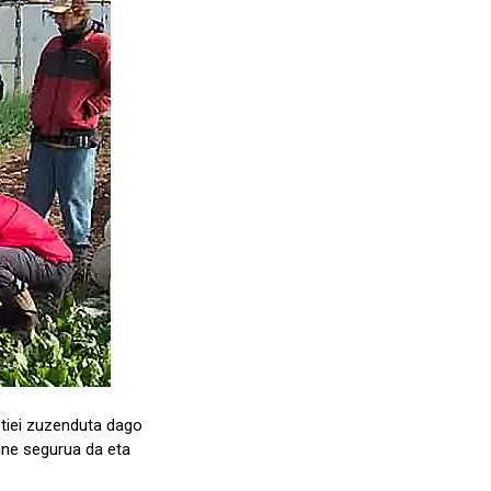
ztiei zuzenduta dago
rune segurua da eta