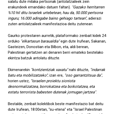
salatu dute milaka pertsonak (antolatzaileek zein
erakundeek emandako datuen faltan).
"Gazako herritarren
%10 hil ditu Israelek urtebetean, hau da, 50.000 pertsona
inguru; 16.000 adingabe baino gehiago tartean"
, adierazi
zuten antolatzaileek manifestazioa deitu zutenean.
Gaurko protestaren aurretik, plataformako zenbait kidek 24
orduko
"elkartasun baraualdia"
egin dute Iruñean, Sakanan,
Gasteizen, Donostian eta Bilbon, eta, aldi berean,
Palestinan gertatzen ari denaren berri emateko bestelako
ekintza batzuk antolatu dituzte.
Ekimenarekin
"kontzientziak xaxatu"
nahi dituzte,
"indarrak
batu eta mobilizatzeko"
; izan ere,
"oso garrantzitsua da"
,
horien ustez,
"Israelen proiektu sionista
desnormalizatzea, borrokatzea eta boikotatzea, eta
estatu terrorista babesten dutenak jomugan jartzea"
.
Bestalde, zenbait kolektibok beste manifestazio bat deitu
dute Iruñean, 18:00etan, "su-etena" eta "Israel Palestinan