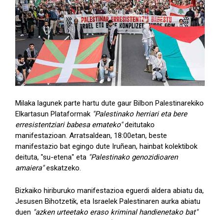
Milaka lagunek parte hartu dute gaur Bilbon Palestinarekiko
Elkartasun Plataformak
"Palestinako herriari eta bere
erresistentziari babesa emateko"
deitutako
manifestazioan. Arratsaldean, 18:00etan, beste
manifestazio bat egingo dute Iruñean, hainbat kolektibok
deituta, "su-etena" eta
"Palestinako genozidioaren
amaiera"
eskatzeko.
Bizkaiko hiriburuko manifestazioa eguerdi aldera abiatu da,
Jesusen Bihotzetik, eta Israelek Palestinaren aurka abiatu
duen
"azken urteetako eraso kriminal handienetako bat"