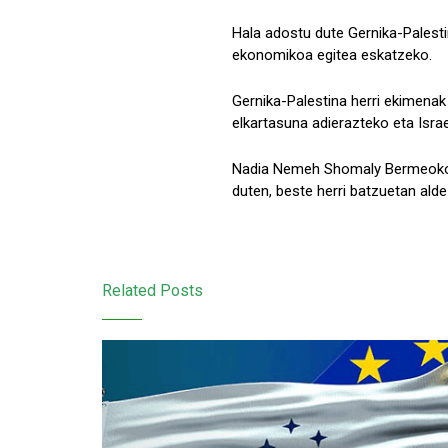
Hala adostu dute Gernika-Palestin
ekonomikoa egitea eskatzeko.
Gernika-Palestina herri ekimenak 
elkartasuna adierazteko eta Israe
Nadia Nemeh Shomaly Bermeoko 
duten, beste herri batzuetan ald
Related Posts