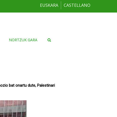
EUSKARA
CASTELLANO
NORTZUK GARA
zio bat onartu dute, Palestinari