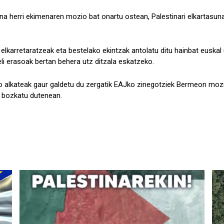
a herri ekimenaren mozio bat onartu ostean, Palestinari elkartasuna 
elkarretaratzeak eta bestelako ekintzak antolatu ditu hainbat euskal u
li erasoak bertan behera utz ditzala eskatzeko.
alkateak gaur galdetu du zergatik EAJko zinegotziek Bermeon moz
e bozkatu dutenean.