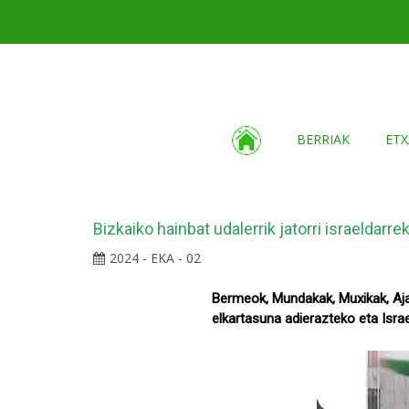
BERRIAK
ETX
Bizkaiko hainbat udalerrik jatorri israeldar
2024 - EKA - 02
Bermeok, Mundakak, Muxikak, Ajan
elkartasuna adierazteko eta Isra