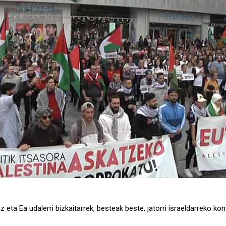
eta Ea udalerri bizkaitarrek, besteak beste, jatorri israeldarreko kon