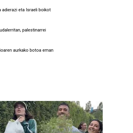
adierazi eta Israeli boikot
dalerritan, palestinarrei
ioaren aurkako botoa eman