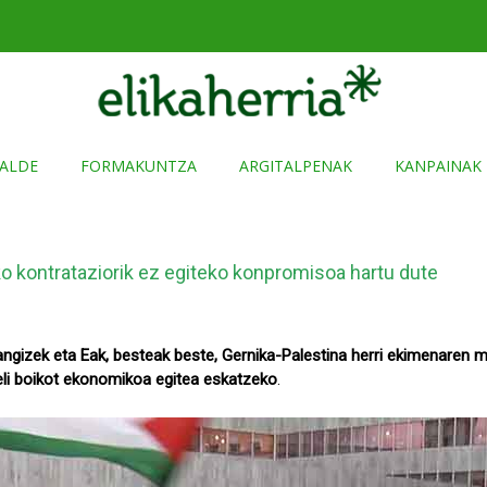
ALDE
FORMAKUNTZA
ARGITALPENAK
KANPAINAK
reko kontrataziorik ez egiteko konpromisoa hartu dute
gizek eta Eak, besteak beste, Gernika-Palestina herri ekimenaren mo
eli boikot ekonomikoa egitea eskatzeko
.