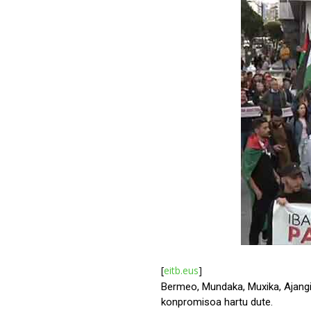
[
eitb.eus
]
Bermeo, Mundaka, Muxika, Ajangiz 
konpromisoa hartu dute.