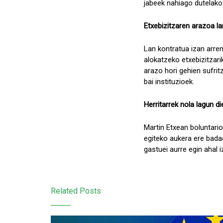
jabeek nahiago dutelako 
Etxebizitzaren arazoa la
Lan kontratua izan arren
alokatzeko etxebizitzarik
arazo hori gehien sufrit
bai instituzioek.
Herritarrek nola lagun d
Martin Etxean boluntario
egiteko aukera ere bada
gastuei aurre egin ahal i
Related Posts