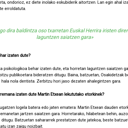
ta, ondorioz, ez diete inolako eskubiderik aitortzen. Lan egin ahal iza
e erroldatuta.
o dira baldintza oso txarretan Euskal Herrira iristen dire
laguntzen saiatzen gara»
ehar izaten dute?
ta psikologikoa behar izaten dute, eta horretan laguntzen saiatzen g
itzu publikoetara bideratzen ditugu. Baina, batzuetan, Osakidetzak 
; hala nola dentista. Zerbitzu hori jaso dezaten ahalegintzen gara.
remana izaten dute Martin Etxean lekututako etorkinek?
mugatzen logela batera edo jaten ematera: Martin Etxean dauden etor
remanetan jartzen saiatzen gara. Horretarako, hilabetean behin, auzo
ditugu. Batzuetan sahararrek prestatzen dute jatekoa, beste batzueta
katu izan zaigu noizbait.