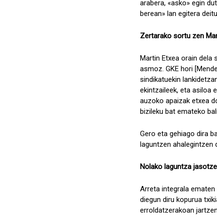
arabera, «asko» egin dute
berean» lan egitera deitu
Zertarako sortu zen Mar
Martin Etxea orain dela
asmoz. GKE hori [Mendeb
sindikatuekin lankidetza
ekintzaileek, eta asiloa
auzoko apaizak etxea doh
bizileku bat emateko ba
Gero eta gehiago dira bal
laguntzen ahalegintzen d
Nolako laguntza jasotze
Arreta integrala ematen
diegun diru kopurua txik
erroldatzerakoan jartzen 