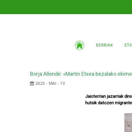
BERRIAK
ETX
Borja Allende: «Martin Etxea bezalako ekim
2025 - MAI - 13
Jaioterrian jazarriak di
hutsik datozen migrante