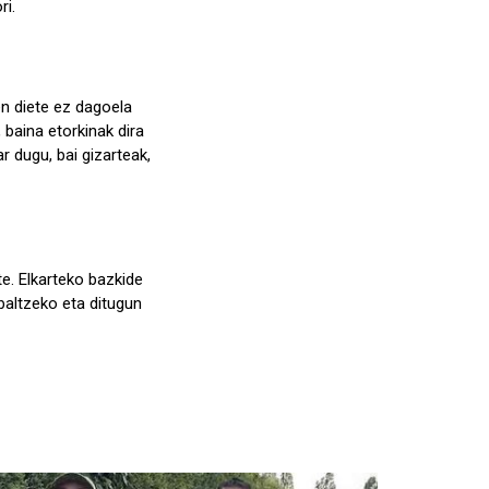
ri.
en diete ez dagoela
 baina etorkinak dira
r dugu, bai gizarteak,
te. Elkarteko bazkide
baltzeko eta ditugun