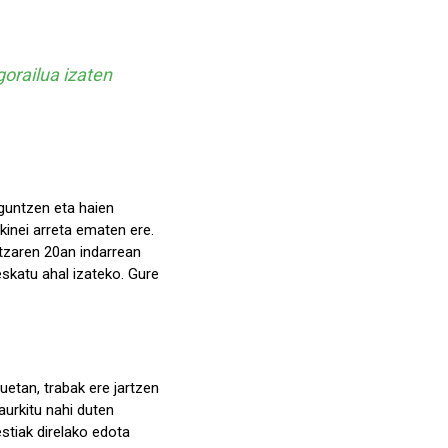
gorailua izaten
aguntzen eta haien
rkinei arreta ematen ere.
atzaren 20an indarrean
eskatu ahal izateko. Gure
zuetan, trabak ere jartzen
aurkitu nahi duten
stiak direlako edota