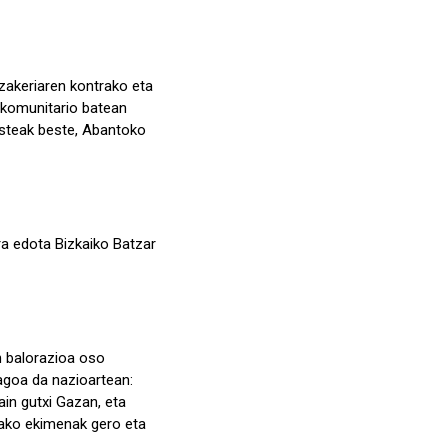
azakeriaren kontrako eta
 komunitario batean
besteak beste, Abantoko
ra edota Bizkaiko Batzar
n balorazioa oso
agoa da nazioartean:
ain gutxi Gazan, eta
alako ekimenak gero eta