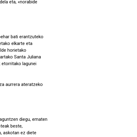
 dela eta, «norabide
ehar bati erantzuteko
tako elkarte eta
alde horietako
lartako Santa Juliana
etorritako lagunei
itza aurrera ateratzeko
 laguntzen diegu, ematen
steak beste,
n, askotan ez diete