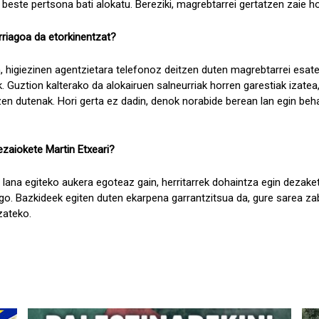
beste pertsona bati alokatu. Bereziki, magrebtarrei gertatzen zaie ho
rriagoa da etorkinentzat?
, higiezinen agentzietara telefonoz deitzen duten magrebtarrei esat
. Guztion kalterako da alokairuen salneurriak horren garestiak izatea,
zen dutenak. Hori gerta ez dadin, denok norabide berean lan egin beha
iezaiokete Martin Etxeari?
 lana egiteko aukera egoteaz gain, herritarrek dohaintza egin dezake
go. Bazkideek egiten duten ekarpena garrantzitsua da, gure sarea za
zateko.