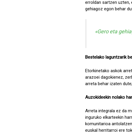
erroldan sartzen uzten, e
gehiagoz egon behar dut
«Gero eta gehiag
Bestelako laguntzarik b
Etorkinetako askok arre
arazoei dagokienez, zerb
arreta behar izaten dute
Auzokideekin nolako har
Arreta integrala ez da 
inguruko elkarteekin har
komunitarioa antolatzen 
euskal herritarroi ere to