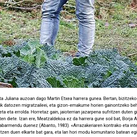
ta Juliana auzoan dago Martin Etxea harrera gunea. Bertan, bizitzeko
sik datozen migratzaileei, eta gizon-emakume horien gainontzeko b
reta eta errolda. Horretaz gain, jaioterrian jazarpena sufritzen duten 
en diete. Izan ere, Meatzaldekoa ez da harrera gune soil bat, Borja 
nabarmendu duenez (Abanto, 1983). «Arrazakeriaren kontrako eta in
tzen duen elkarte bat gara, eta lan hori modu komunitario batean egi