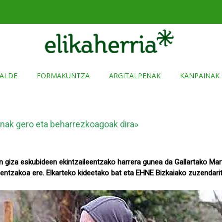
ALDE
FORMAKUNTZA
ARGITALPENAK
KANPAINAK
enak gero eta beharrezkoagoak dira»
ren giza eskubideen ekintzaileentzako harrera gunea da Gallartako Mart
entzakoa ere. Elkarteko kideetako bat eta EHNE Bizkaiako zuzendari