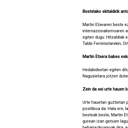
Bestelako ekitaldirik an
Martin Etxearen beste ez
internazionalismoaren a
egiten dugu. Hitzaldiak 
Talde Feministarekin, O
Martin Etxera babes esk
Hedabideetan egiten ditu
Nagusietara jotzen dute
Zein da sei urte hauen 
Urte hauetan guztietan 
positiboa da. Hala ere,
besteak beste, Martin Et
gurean izan genuen lagun
beharrezkoagoak dira: as