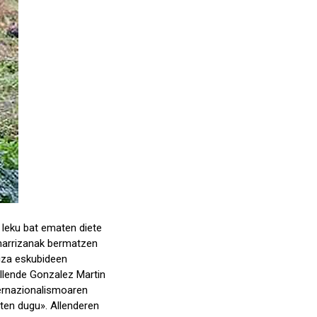
 leku bat ematen diete
eharrizanak bermatzen
giza eskubideen
Allende Gonzalez Martin
ternazionalismoaren
ten dugu». Allenderen