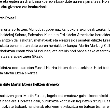
 eta egiten ari dira, baina «berebizikoa» dute aurrera jarraitzea. Hori
 ditu gizartea eta instituzioak.
tin Etxea?
 sei urte sortu zen, Mundubat gobernuz kanpoko erakundeak zeukan b
aldeko] Sahara, Palestina, Kuba eta Erdialdeko Amerikako herrialdee
n aritzen da: askotan, mehatxuak eta errepresioa jasaten dituzte lurr
 eskatu behar izaten dute euren herrialdetik kanpo. Martin Markiegi Gal
aintzan eman zion Mundubati, eta eraikin hori babes eske atzerritik 
liatzea erabaki zuen GKEak.
dintza oso txarretan Euskal Herrira iristen diren etorkinak. Haiei biz
a Martin Etxea elkartea.
n dute Martin Etxera heltzen direnek?
 saiatzen gara: Martin Etxean, logela bat emateaz gain, ekonomikoki
ia bada ere. Horretaz gain, burokrazia kontuekin laguntzen ditugu. Be
dizkiete trabarik handienak etorkinei: etxebizitzaren batean bizi arre