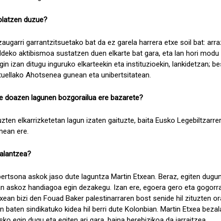
tolatzen duzue?
augarri garrantzitsuetako bat da ez garela harrera etxe soil bat: arr
ldeko aktibismoa sustatzen duen elkarte bat gara, eta lan hori modu
egin izan ditugu inguruko elkarteekin eta instituzioekin, lankidetzan; 
rtuellako Ahotsenea gunean eta unibertsitatean.
e doazen lagunen bozgorailua ere bazarete?
zten elkarrizketetan lagun izaten gaituzte, baita Eusko Legebiltzarre
nean ere.
balantzea?
pertsona askok jaso dute laguntza Martin Etxean. Beraz, egiten dugu
 lan askoz handiagoa egin dezakegu. Izan ere, egoera gero eta gogorr
xean bizi den Fouad Baker palestinarraren bost senide hil zituzten or
 baten sindikatuko kidea hil berri dute Kolonbian. Martin Etxea bez
ko egin dugu eta egiten ari gara, baina berebizikoa da jarraitzea.