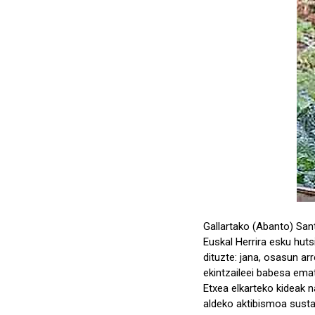
Gallartako (Abanto) San
Euskal Herrira esku hut
dituzte: jana, osasun ar
ekintzaileei babesa emat
Etxea elkarteko kideak 
aldeko aktibismoa susta