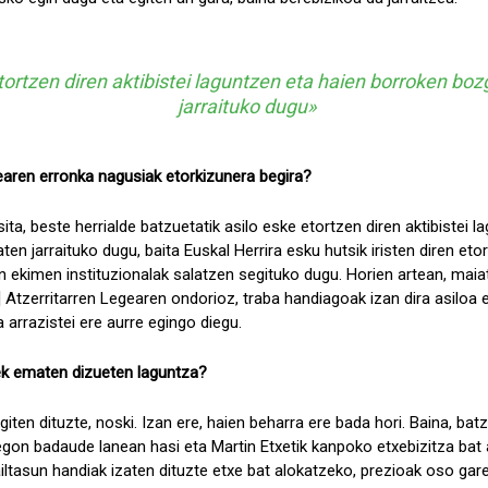
tortzen diren aktibistei laguntzen eta haien borroken boz
jarraituko dugu»
xearen erronka nagusiak etorkizunera begira?
ta, beste herrialde batzuetatik asilo eske etortzen diren aktibistei l
en jarraituko dugu, baita Euskal Herrira esku hutsik iristen diren eto
en ekimen instituzionalak salatzen segituko dugu. Horien artean, mai
 Atzerritarren Legearen ondorioz, traba handiagoak izan dira asiloa 
arrazistei ere aurre egingo diegu.
oek ematen dizueten laguntza?
iten dituzte, noski. Izan ere, haien beharra ere bada hori. Baina, bat
egon badaude lanean hasi eta Martin Etxetik kanpoko etxebizitza bat 
iltasun handiak izaten dituzte etxe bat alokatzeko, prezioak oso gare