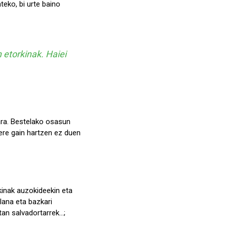
teko, bi urte baino
n etorkinak. Haiei
ara. Bestelako osasun
bere gain hartzen ez duen
kinak auzokideekin eta
lana eta bazkari
n salvadortarrek...;