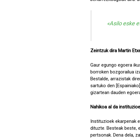
«Asilo eske e
Zeintzuk dira Martin Et
Gaur egungo egoera ikusi
borroken bozgorailua izat
Bestalde, arrazistak dir
sartuko den [Espainiako]
gizartean dauden egoera 
Nahikoa al da instituzi
Instituzioek ekarpenak eg
dituzte. Besteak beste, 
pertsonak. Dena dela, za