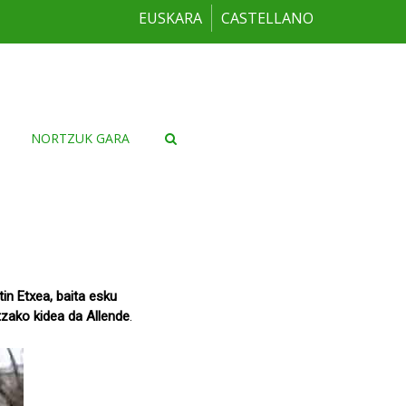
EUSKARA
CASTELLANO
NORTZUK GARA
in Etxea, baita esku
tzako kidea da Allende
.