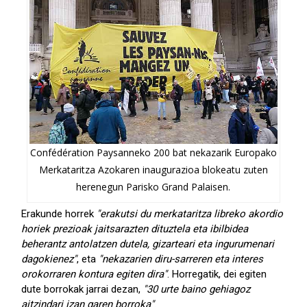
Confédération Paysanneko 200 bat nekazarik Europako
Merkataritza Azokaren inaugurazioa blokeatu zuten
herenegun Parisko Grand Palaisen.
Erakunde horrek
"erakutsi du merkataritza libreko akordio
horiek prezioak jaitsarazten dituztela eta ibilbidea
beherantz antolatzen dutela, gizarteari eta ingurumenari
dagokienez"
, eta
"nekazarien diru-sarreren eta interes
orokorraren kontura egiten dira"
. Horregatik, dei egiten
dute borrokak jarrai dezan,
"30 urte baino gehiagoz
aitzindari izan garen borroka"
.