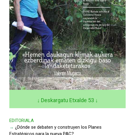
↓ Deskargatu Etxalde 53
↓
EDITORIALA
→
¿Dónde se debaten y construyen los Planes
Estratégicos para la nueva PAC?