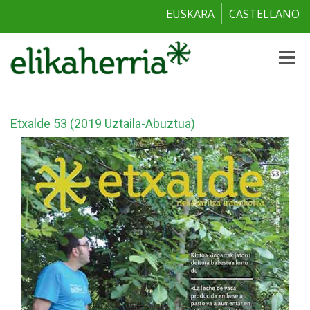
EUSKARA
CASTELLANO
Toggle
naviga
Etxalde 53 (2019 Uztaila-Abuztua)