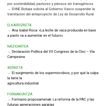
por sostenibilidad, pastoreo y piensos sin transgénicos
→
EHNE Bizkaia solicita al Gobierno Vasco suspender la
tramitación del anteproyecto de Ley de Desarrollo Rural
ELKARRIZKETA
→
Ana Isabel Roca: «La leche de vaca producida en base
a pasto va a aumentar en el futuro»
NAZIOARTEA
→
Declaración Política del VII Congreso de la Cloc – Vía
Campesina
IKERKETA
→
El surgimiento de los supermicrobios, y por qué la culpa
la tiene la
agricultura industrial
FORMAKUNTZA
→
Formazio proposamenak: La reforma de la PAC y las
futuras generaciones agrarias