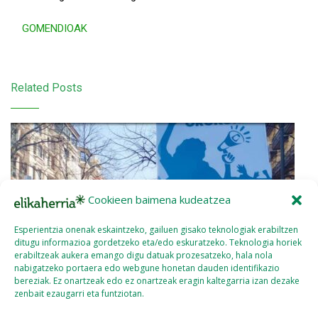
GOMENDIOAK
Related Posts
Cookieen baimena kudeatzea
Esperientzia onenak eskaintzeko, gailuen gisako teknologiak erabiltzen
ditugu informazioa gordetzeko eta/edo eskuratzeko. Teknologia horiek
erabiltzeak aukera emango digu datuak prozesatzeko, hala nola
nabigatzeko portaera edo webgune honetan dauden identifikazio
bereziak. Ez onartzeak edo ez onartzeak eragin kaltegarria izan dezake
zenbait ezaugarri eta funtziotan.