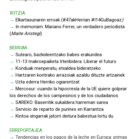
IRITZIA
→
Elkartasunaren erroak (#47akHerrian #I14GuBagoaz
)
→
In memoriam: Mariano Ferrer, un verdadero periodista
(
Maite Aristegi
)
BERRIAK
→
Sutearo, bazkideentzako babes erakundea
→
11-13 makroepaiketa Irtenbidera: Liberar el futuro
→
Konduak menperatu, etxaldea bideratzeko
→
Hartzaren kontrako arrazoiak azaldu dituzte artzainek
→
Uzta ederra Herriko ogiarentzat
→
Mercosur: cuando la hipocresía de la UE quiere golpear
los derechos de los campesinos y de los ciudadanos
→
SAREKO: Baserritik sukaldera harreman sarea
→
Servicio de reparto de purines en Karrantza
→
Kintoa xingarrak jatorri deitura babestua lortu du
ERREPORTAJEA
→
Tendencias en los pagos de la leche en Europa: primas