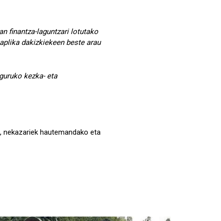
an finantza-laguntzari lotutako
 aplika dakizkiekeen beste arau
guruko kezka- eta
an, nekazariek hautemandako eta