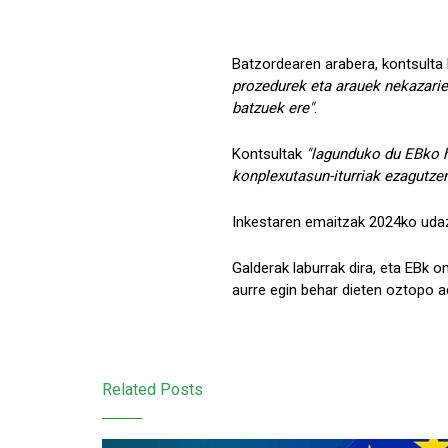
Batzordearen arabera, kontsulta
prozedurek eta arauek nekazariei
batzuek ere"
.
Kontsultak
"lagunduko du EBko h
konplexutasun-iturriak ezagutze
Inkestaren emaitzak 2024ko udazk
Galderak laburrak dira, eta EBk 
aurre egin behar dieten oztopo a
Related Posts