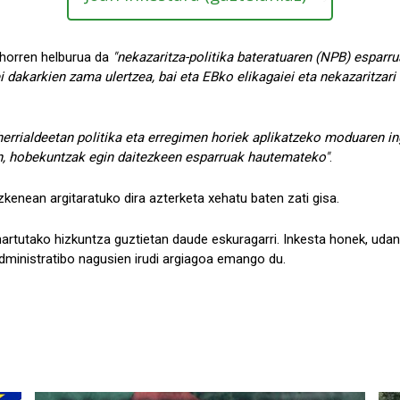
 horren helburua da
"nekazaritza-politika bateratuaren (NPB) esparru
 dakarkien zama ulertzea, bai eta EBko elikagaiei eta nekazaritzari
errialdeetan politika eta erregimen horiek aplikatzeko moduaren in
n, hobekuntzak egin daitezkeen esparruak hautemateko"
.
enean argitaratuko dira azterketa xehatu baten zati gisa.
onartutako hizkuntza guztietan daude eskuragarri. Inkesta honek, ud
dministratibo nagusien irudi argiagoa emango du.