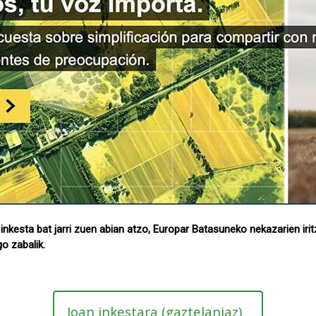
inkesta bat jarri zuen abian atzo, Europar Batasuneko nekazarien iri
go zabalik.
Joan inkestara (gaztelaniaz)