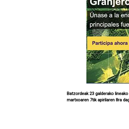
Batzordeak 23 galderako lineako 
martxoaren 7tik apirilaren 8ra da