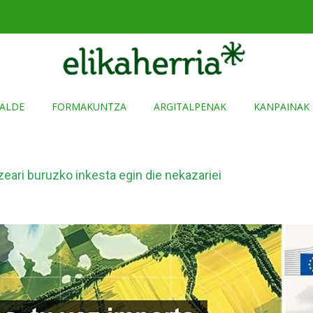
ALDE
FORMAKUNTZA
ARGITALPENAK
KANPAINAK
eari buruzko inkesta egin die nekazariei