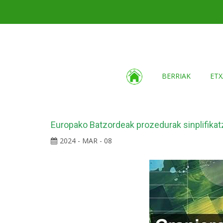
BERRIAK
ETX
Europako Batzordeak prozedurak sinplifikatz
2024 - MAR - 08