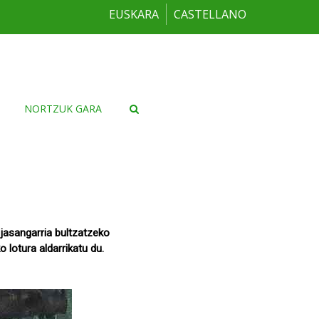
EUSKARA
CASTELLANO
NORTZUK GARA
jasangarria bultzatzeko
 lotura aldarrikatu du.