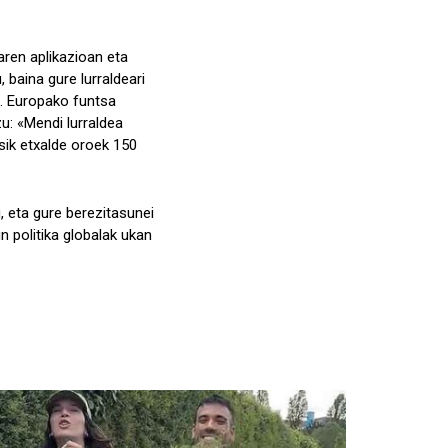
zaren aplikazioan eta
baina gure lurraldeari
n. Europako funtsa
zu: «Mendi lurraldea
asik etxalde oroek 150
, eta gure berezitasunei
n politika globalak ukan