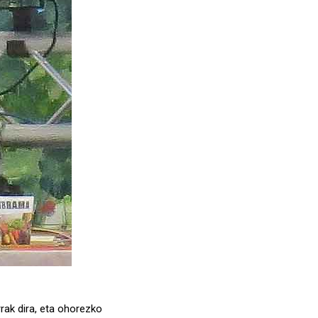
rrak dira, eta ohorezko