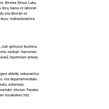
eko. Bestea Ximun Luku,
 dizu, baina ez laborari
du eta laborari ez
n duzu: mahastizaintza
 izan gintuzun ikustera,
tetsi zenbait. Harreman
ean], hautetsien artean,
ure aldetik, nekazaritza
teko, eta departamenduko
seatu, azkenean,
 sartuko zituzun: Paueko
ren norabideez hitz