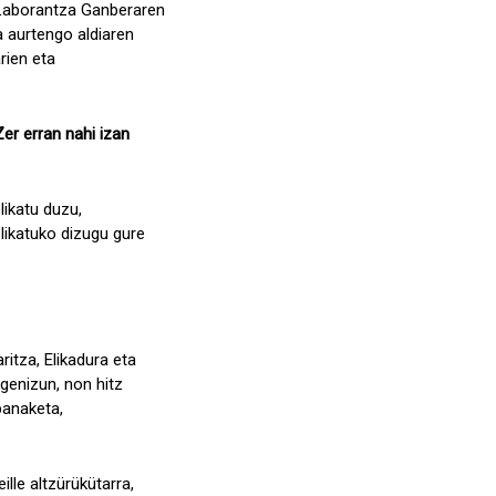
 Laborantza Ganberaren
a aurtengo aldiaren
rien eta
er erran nahi izan
likatu duzu,
plikatuko dizugu gure
itza, Elikadura eta
 genizun, non hitz
banaketa,
lle altzürükütarra,