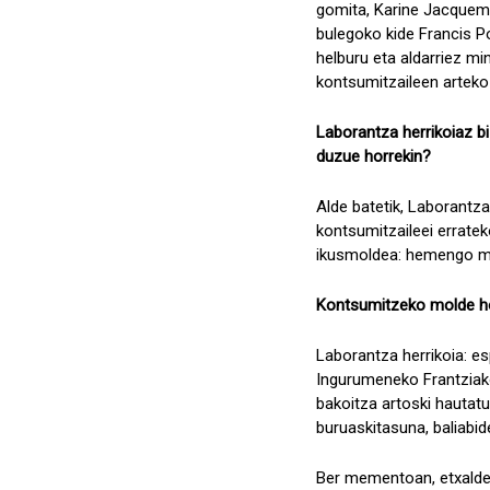
gomita, Karine Jacquem
bulegoko kide Francis Po
helburu eta aldarriez mi
kontsumitzaileen arteko
Laborantza herrikoiaz bi
duzue horrekin?
Alde batetik, Laborantza 
kontsumitzaileei erratek
ikusmoldea: hemengo moz
Kontsumitzeko molde hor
Laborantza herrikoia: es
Ingurumeneko Frantziako I
bakoitza artoski hautatu
buruaskitasuna, baliabid
Ber mementoan, etxalde z