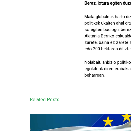
Beraz, lotura egiten duz
Maila globaletik hartu di
politikek ukaiten ahal 
so egiten badiogu, berez
Akitania Berriko eskuald
zarete, baina ez zarete 
edo 200 hektarea ditiztez
Nolabait, anbizio politi
egokituak diren erabakiak
beharrean.
Related Posts