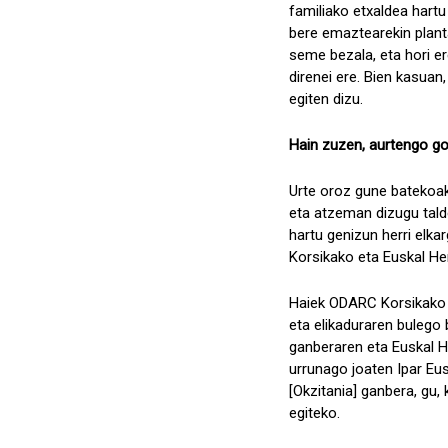
familiako etxaldea hartu
bere emaztearekin planta
seme bezala, eta hori er
direnei ere. Bien kasuan
egiten dizu.
Hain zuzen, aurtengo gom
Urte oroz gune batekoak 
eta atzeman dizugu talde
hartu genizun herri elka
Korsikako eta Euskal Herr
Haiek ODARC Korsikako N
eta elikaduraren bulego 
ganberaren eta Euskal He
urrunago joaten Ipar Eus
[Okzitania] ganbera, gu,
egiteko.