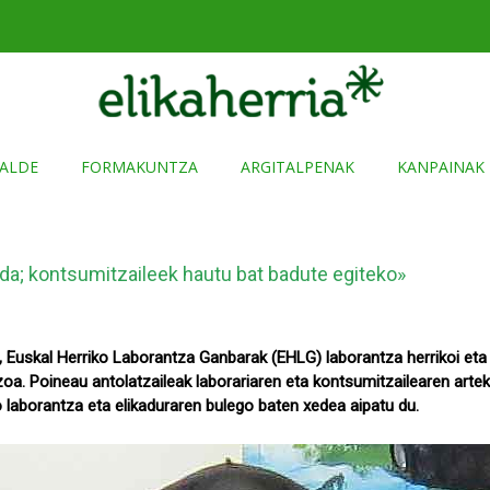
ALDE
FORMAKUNTZA
ARGITALPENAK
KANPAINAK
ada; kontsumitzaileek hautu bat badute egiteko»
 Euskal Herriko Laborantza Ganbarak (EHLG) laborantza herrikoi eta 
oa. Poineau antolatzaileak laborariaren eta kontsumitzailearen arteko
o laborantza eta elikaduraren bulego baten xedea aipatu du.