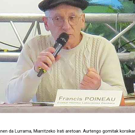
anen da Lurrama, Miarritzeko Irati aretoan. Aurtengo gomitak korsika