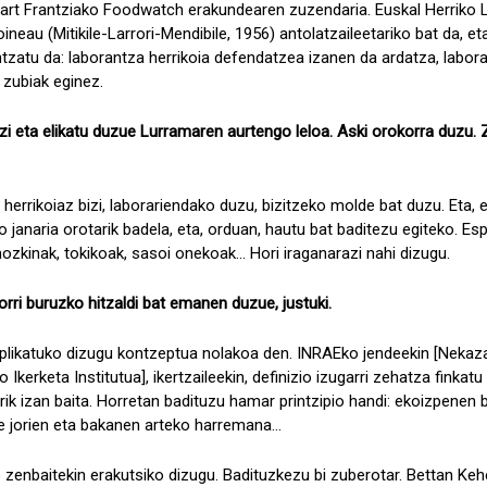
art Frantziako Foodwatch erakundearen zuzendaria. Euskal Herriko
ineau (Mitikile-Larrori-Mendibile, 1956) antolatzaileetariko bat da, et
ntzatu da: laborantza herrikoia defendatzea izanen da ardatza, labora
 zubiak eginez.
zi eta elikatu duzue Lurramaren aurtengo leloa. Aski orokorra duzu. Z
herrikoiaz bizi, laborariendako duzu, bizitzeko molde bat duzu. Eta, e
o janaria orotarik badela, eta, orduan, hautu bat baditezu egiteko. Es
kinak, tokikoak, sasoi onekoak... Hori iraganarazi nahi dizugu.
ri buruzko hitzaldi bat emanen duzue, justuki.
plikatuko dizugu kontzeptua nolakoa den. INRAEko jendeekin [Nekazar
kerketa Institutua], ikertzaileekin, definizio izugarri zehatza finkatu
rik izan baita. Horretan badituzu hamar printzipio handi: ekoizpenen 
e jorien eta bakanen arteko harremana...
enbaitekin erakutsiko dizugu. Badituzkezu bi zuberotar. Bettan Kehei