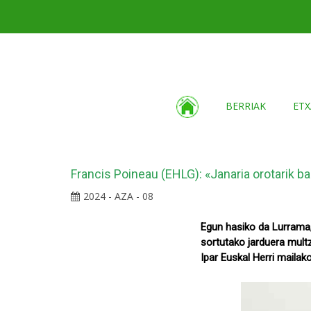
BERRIAK
ETX
Francis Poineau (EHLG): «Janaria orotarik b
2024 - AZA - 08
Egun hasiko da Lurrama,
sortutako jarduera multz
Ipar Euskal Herri mailak