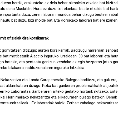
 duena berriki, erakusteko ez dela behar alimaleko etxalde bat bizitz
tu dena Muskildin. Hura ez duzu txit etxekoa: beste etxalde bat hartu
e inportanta duzu, zeren laborari mundua behar dizugu besteei zabal
, hautu bat duzu, bizi molde bat. Eta Korsikako laborari bat ere izane
it ofizialak dira korsikarrak.
gomitatzen ditizugu; aurten korsikarrak. Badizugu harreman zenbait,
 bat motibaturik Ajaccio inguruko lurraldean: 30 bat laborari eta hau
rgo batekin, eta pentsatu genizun zendako ez egin bezperan [atzo gau
iko bilakaera instituzionalaren inguruko hitzaldia.
ekazaritza eta Landa Garapenerako Bulegoa baditezu, eta guk ere, g
bat aldarrikatzen dizugu. Pixka bat ganberen problematikatik at joa
rriko Laborantza Ganberaren arteko gerlatxo hortarik ilkitzeko. Ent
kal Herri mailako nekazaritza eta elikaduraren bulego batekin. Denak
 kontsumitzaileak... Ez laborariak baizik. Zerbait zabalago nekazaritza