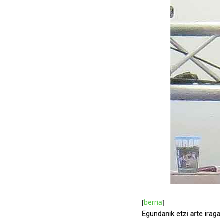
[
berria
]
Egundanik etzi arte irag