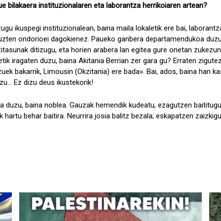
ue bilakaera instituzionalaren eta laborantza herrikoiaren artean?
zugu ikuspegi instituzionalean, baina maila lokaletik ere bai, laborant
dituzten ondorioei dagokienez. Paueko ganbera departamendukoa duzu, 
itasunak ditizugu, eta horien arabera lan egitea gure onetan zukezu
etik iragaten duzu, baina Akitania Berrian zer gara gu? Erraten zigute
zuek bakarrik, Limousin (Okzitania) ere bada». Bai, ados, baina han k
u... Ez dizu deus ikustekorik!
koa duzu, baina noblea. Gauzak hemendik kudeatu, ezagutzen baititugu
 hartu behar baitira. Neurrira josia balitz bezala; eskapatzen zaizkigu