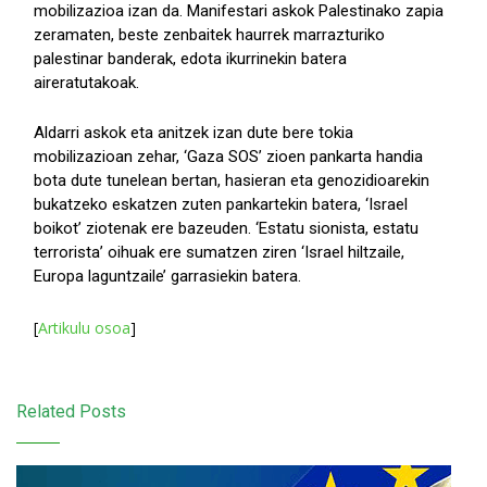
mobilizazioa izan da. Manifestari askok Palestinako zapia
zeramaten, beste zenbaitek haurrek marrazturiko
palestinar banderak, edota ikurrinekin batera
aireratutakoak.
Aldarri askok eta anitzek izan dute bere tokia
mobilizazioan zehar, ‘Gaza SOS’ zioen pankarta handia
bota dute tunelean bertan, hasieran eta genozidioarekin
bukatzeko eskatzen zuten pankartekin batera, ‘Israel
boikot’ ziotenak ere bazeuden. ‘Estatu sionista, estatu
terrorista’ oihuak ere sumatzen ziren ‘Israel hiltzaile,
Europa laguntzaile’ garrasiekin batera.
[
Artikulu osoa
]
Related Posts