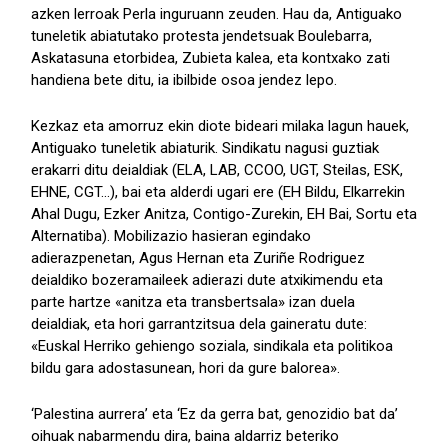
azken lerroak Perla inguruann zeuden. Hau da, Antiguako
tuneletik abiatutako protesta jendetsuak Boulebarra,
Askatasuna etorbidea, Zubieta kalea, eta kontxako zati
handiena bete ditu, ia ibilbide osoa jendez lepo.
Kezkaz eta amorruz ekin diote bideari milaka lagun hauek,
Antiguako tuneletik abiaturik. Sindikatu nagusi guztiak
erakarri ditu deialdiak (ELA, LAB, CCOO, UGT, Steilas, ESK,
EHNE, CGT...), bai eta alderdi ugari ere (EH Bildu, Elkarrekin
Ahal Dugu, Ezker Anitza, Contigo-Zurekin, EH Bai, Sortu eta
Alternatiba). Mobilizazio hasieran egindako
adierazpenetan, Agus Hernan eta Zuriñe Rodriguez
deialdiko bozeramaileek adierazi dute atxikimendu eta
parte hartze «anitza eta transbertsala» izan duela
deialdiak, eta hori garrantzitsua dela gaineratu dute:
«Euskal Herriko gehiengo soziala, sindikala eta politikoa
bildu gara adostasunean, hori da gure balorea».
‘Palestina aurrera’ eta ‘Ez da gerra bat, genozidio bat da’
oihuak nabarmendu dira, baina aldarriz beteriko