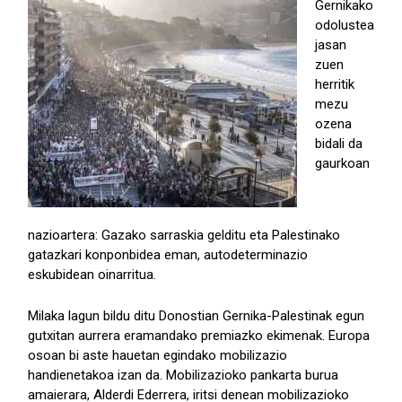
Gernikako
odolustea
jasan
zuen
herritik
mezu
ozena
bidali da
gaurkoan
nazioartera: Gazako sarraskia gelditu eta Palestinako
gatazkari konponbidea eman, autodeterminazio
eskubidean oinarritua.
Milaka lagun bildu ditu Donostian Gernika-Palestinak egun
gutxitan aurrera eramandako premiazko ekimenak. Europa
osoan bi aste hauetan egindako mobilizazio
handienetakoa izan da. Mobilizazioko pankarta burua
amaierara, Alderdi Ederrera, iritsi denean mobilizazioko