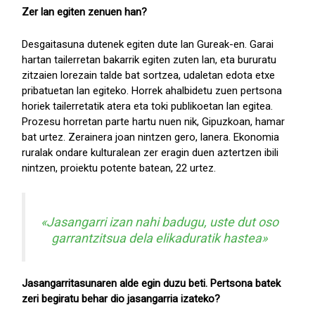
Zer lan egiten zenuen han?
Desgaitasuna dutenek egiten dute lan Gureak-en. Garai
hartan tailerretan bakarrik egiten zuten lan, eta bururatu
zitzaien lorezain talde bat sortzea, udaletan edota etxe
pribatuetan lan egiteko. Horrek ahalbidetu zuen pertsona
horiek tailerretatik atera eta toki publikoetan lan egitea.
Prozesu horretan parte hartu nuen nik, Gipuzkoan, hamar
bat urtez. Zerainera joan nintzen gero, lanera. Ekonomia
ruralak ondare kulturalean zer eragin duen aztertzen ibili
nintzen, proiektu potente batean, 22 urtez.
«Jasangarri izan nahi badugu, uste dut oso
garrantzitsua dela elikaduratik hastea»
Jasangarritasunaren alde egin duzu beti. Pertsona batek
zeri begiratu behar dio jasangarria izateko?