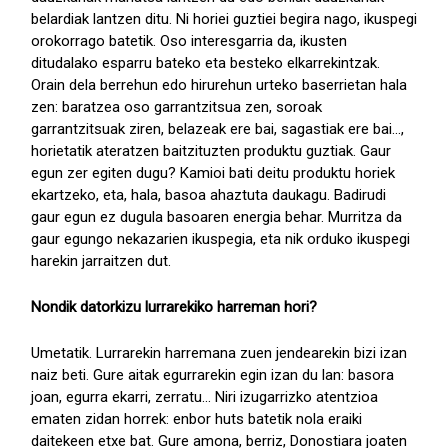
belardiak lantzen ditu. Ni horiei guztiei begira nago, ikuspegi
orokorrago batetik. Oso interesgarria da, ikusten
ditudalako esparru bateko eta besteko elkarrekintzak.
Orain dela berrehun edo hirurehun urteko baserrietan hala
zen: baratzea oso garrantzitsua zen, soroak
garrantzitsuak ziren, belazeak ere bai, sagastiak ere bai...,
horietatik ateratzen baitzituzten produktu guztiak. Gaur
egun zer egiten dugu? Kamioi bati deitu produktu horiek
ekartzeko, eta, hala, basoa ahaztuta daukagu. Badirudi
gaur egun ez dugula basoaren energia behar. Murritza da
gaur egungo nekazarien ikuspegia, eta nik orduko ikuspegi
harekin jarraitzen dut.
Nondik datorkizu lurrarekiko harreman hori?
Umetatik. Lurrarekin harremana zuen jendearekin bizi izan
naiz beti. Gure aitak egurrarekin egin izan du lan: basora
joan, egurra ekarri, zerratu... Niri izugarrizko atentzioa
ematen zidan horrek: enbor huts batetik nola eraiki
daitekeen etxe bat. Gure amona, berriz, Donostiara joaten