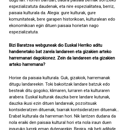
espezializatuta daudenak, eta nire espezialitatea, berriz,
paisaia kulturala da. Alegia: gure kulturak, gure
komunitateak, bere garapen historikoan, kulturalean edo
ekonomikoan egin dituen paisaia horietan nago
espezializatuta.
Bizi Baratzea webguneak dio Euskal Herriko aditu
handienetako bat zarela landareen eta gizakien arteko
harremanari dagokionez. Zein da landareen eta gizakien
arteko harremana?
Horixe da paisaia kulturala. Guk, gizakiok, harremanak
ditugu landareekin. Toki bakoitzak landare batzuk edo
besteak ditu gogoko; klimaren, lurraren eta kulturaren
arabera. Euskal kulturak dauzka bere landare kutunak,
dauzka ikusi ezin dituen landareak, pozoitsuak
kontsideratzen dituenak, txarrak kontsideratzen dituenak...
Erabat kulturala da harreman hori. Nik lantzen dudana da
nola eraiki den paisaia kultural hori eta nola iraun duen
inguruko lurrek eman dutenarekin. Begira, nik beti adibide