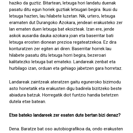
haziko da guztiz. Bitartean, letxuga hori landatu duenak
pasatu ditu egun horiek guztiak letxugari begira. Ikusi du
letxuga hazten, lau hilabete luzetan. Nik, urtero, letxuga
eramaten dut Durangoko Azokara, jendeari erakusteko zer
lan ematen duen letxuga bat ekoizteak. Izan ere, jende
askok ausardia dauka azokara joan eta baserritar bati
letxuga erosten dionean prezioa regateatzekoa. Ez dira
konturatzen zer egiten ari diren. Baserritar horrek lau
hilabete pasatu ditu letxuga horri begira, bezeroari
kalitatezko letxuga bat emateko. Landareak zenbat eta
hurbilago izan, orduan eta gehiago jabetzen gara horretaz.
Landareak zaintzeak ateratzen gaitu eguneroko bizimodu
asto honetatik eta erakusten digu badirela bizitzeko beste
abiadura batzuk. Horregatik diot funtzio handia betetzen
dutela etxe batean.
Etxe bateko landareek zer esaten dute bertan bizi denaz?
Dena. Baratze bat oso autobiografikoa da, ondo erakusten