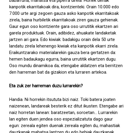
babarruna, mahatsa eta piperra direla. Horiek denak
kanpotik ekarritakoak dira, kontzienteki. Orain 10.000 edo
7.000 urte argi zegoen gauza asko kanpotik ekarritakoak
zirela, baina hurbiletik ekarritakoak ziren gauza gehienak.
Gaur egun oso kontziente gara oso urrutitik ekartzen ari
garela produktuak. Orain, adibidez, ahuakate landaketak
jartzen ari gara. Edo kiwiak: badakigu orain dela 50 urte
landatu zirela lehenengo kiwiak eta kanpotik ekarri zirela.
Eraikuntzarako materialarekin gauza bera gertatzen da:
hemen badaukagu egurra, baina urrutitik ekartzen dugu.
Oso mundu dinamikoa da; etengabe aldatzen eta berritzen
den harreman bat da gizakion eta lurraren artekoa.
Eta zuk zer harreman duzu lurrarekin?
Handia. Ni horrekin itsututa bizi naiz. Toki batera joaten
naizenean, landareak besterik ez ditut ikusten. Etengabe ari
naiz horretan lanean: baratzeetan, soroetan... Lurrarekin
lan egiten duen jendea oso espezializatuta dago gaur
egun: zereala egiten duenak zereala egiten du, mahastiak
dauzkanak mahatsa lantzen du edo behiak dauzkanak