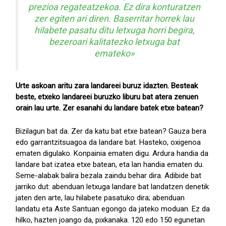
prezioa regateatzekoa. Ez dira konturatzen
zer egiten ari diren. Baserritar horrek lau
hilabete pasatu ditu letxuga horri begira,
bezeroari kalitatezko letxuga bat
emateko»
Urte askoan aritu zara landareei buruz idazten. Besteak
beste, etxeko landareei buruzko liburu bat atera zenuen
orain lau urte. Zer esanahi du landare batek etxe batean?
Bizilagun bat da. Zer da katu bat etxe batean? Gauza bera
edo garrantzitsuagoa da landare bat. Hasteko, oxigenoa
ematen digulako. Konpainia ematen digu. Ardura handia da
landare bat izatea etxe batean, eta lan handia ematen du.
Seme-alabak balira bezala zaindu behar dira. Adibide bat
jarriko dut: abenduan letxuga landare bat landatzen denetik
jaten den arte, lau hilabete pasatuko dira; abenduan
landatu eta Aste Santuan egongo da jateko moduan. Ez da
hilko, hazten joango da, pixkanaka. 120 edo 150 egunetan