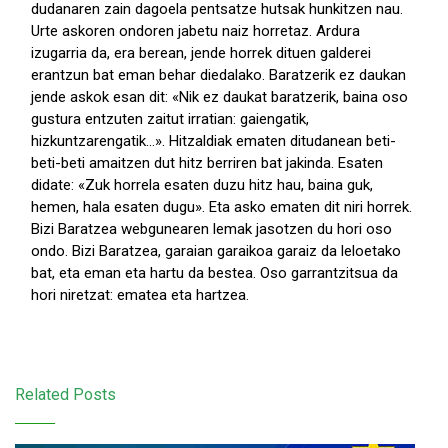
dudanaren zain dagoela pentsatze hutsak hunkitzen nau.
Urte askoren ondoren jabetu naiz horretaz. Ardura
izugarria da, era berean, jende horrek dituen galderei
erantzun bat eman behar diedalako. Baratzerik ez daukan
jende askok esan dit: «Nik ez daukat baratzerik, baina oso
gustura entzuten zaitut irratian: gaiengatik,
hizkuntzarengatik...». Hitzaldiak ematen ditudanean beti-
beti-beti amaitzen dut hitz berriren bat jakinda. Esaten
didate: «Zuk horrela esaten duzu hitz hau, baina guk,
hemen, hala esaten dugu». Eta asko ematen dit niri horrek.
Bizi Baratzea webgunearen lemak jasotzen du hori oso
ondo. Bizi Baratzea, garaian garaikoa garaiz da leloetako
bat, eta eman eta hartu da bestea. Oso garrantzitsua da
hori niretzat: ematea eta hartzea.
Related Posts