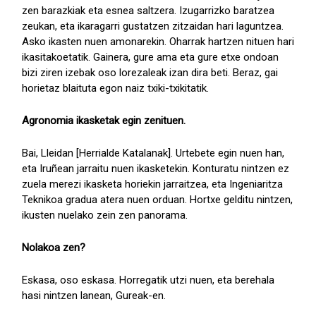
zen barazkiak eta esnea saltzera. Izugarrizko baratzea
zeukan, eta ikaragarri gustatzen zitzaidan hari laguntzea.
Asko ikasten nuen amonarekin. Oharrak hartzen nituen hari
ikasitakoetatik. Gainera, gure ama eta gure etxe ondoan
bizi ziren izebak oso lorezaleak izan dira beti. Beraz, gai
horietaz blaituta egon naiz txiki-txikitatik.
Agronomia ikasketak egin zenituen.
Bai, Lleidan [Herrialde Katalanak]. Urtebete egin nuen han,
eta Iruñean jarraitu nuen ikasketekin. Konturatu nintzen ez
zuela merezi ikasketa horiekin jarraitzea, eta Ingeniaritza
Teknikoa gradua atera nuen orduan. Hortxe gelditu nintzen,
ikusten nuelako zein zen panorama.
Nolakoa zen?
Eskasa, oso eskasa. Horregatik utzi nuen, eta berehala
hasi nintzen lanean, Gureak-en.