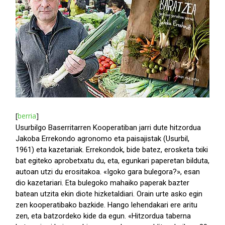
[
berria
]
Usurbilgo Baserritarren Kooperatiban jarri dute hitzordua
Jakoba Errekondo agronomo eta paisajistak (Usurbil,
1961) eta kazetariak. Errekondok, bide batez, erosketa txiki
bat egiteko aprobetxatu du, eta, egunkari paperetan bilduta,
autoan utzi du erositakoa. «Igoko gara bulegora?», esan
dio kazetariari. Eta bulegoko mahaiko paperak bazter
batean utzita ekin diote hizketaldiari. Orain urte asko egin
zen kooperatibako bazkide. Hango lehendakari ere aritu
zen, eta batzordeko kide da egun. «Hitzordua taberna