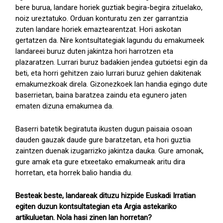
bere burua, landare horiek guztiak begira-begira zituelako,
noiz ureztatuko. Orduan konturatu zen zer garrantzia
zuten landare horiek emaztearentzat. Hori askotan
gertatzen da. Nire kontsultategiak lagundu du emakumeek
landareei buruz duten jakintza hori harrotzen eta
plazaratzen. Lurrari buruz badakien jendea gutxietsi egin da
beti, eta horri gehitzen zaio lurrari buruz gehien dakitenak
emakumezkoak direla. Gizonezkoek lan handia egingo dute
baserrietan, baina baratzea zaindu eta egunero jaten
ematen dizuna emakumea da.
Baserri batetik begiratuta ikusten dugun paisaia osoan
dauden gauzak daude gure baratzetan, eta hori guztia
zaintzen duenak izugarrizko jakintza dauka. Gure amonak,
gure amak eta gure etxeetako emakumeak aritu dira
horretan, eta horrek balio handia du.
Besteak beste, landareak dituzu hizpide Euskadi Irratian
egiten duzun kontsultategian eta Argia astekariko
artikuluetan. Nola hasi zinen lan horretan?