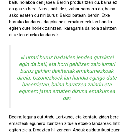
baitu nolakoa den jabea. Berdin produzitzen du, baina ez
da gauza bera. Nirea, adibidez, zabar samarra da, baina
asko esaten du niri buruz. Balkoi batean, berdin. Etxe
barruko landareei dagokienez, emakumeek lan handia
egiten dute horiek zaintzen. Ikaragarria da nola zaintzen
dituzten etxeko landareak.
«Lurrari buruz badakien jendea gutxietsi
egin da beti, eta horri gehitzen zaio lurrari
buruz gehien dakitenak emakumezkoak
direla. Gizonezkoek lan handia egingo dute
baserrietan, baina baratzea zaindu eta
egunero jaten ematen dizuna emakumea
da»
Begira: laguna dut Andu Lertxundi, eta kontatu zidan bere
emazteak egunero zaintzen zituela etxeko landareak, hitz
egiten ziela. Emaztea hil zenean, Anduk galduta ikusi zuen