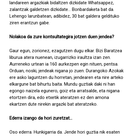
landareen argazkiak bidaltzen dizkidate Whatsappez,
zalantzak galdetzen dizkidate... Bonbardaketa bat da.
Lehengo larunbatean, adibidez, 30 bat galdera geldituko
ziren erantzun gabe.
Nolakoa da zure kontsultategira jotzen duen jendea?
Gaur egun, zorionez, ezagutzen dugu elkar. Bizi Baratzea
liburua atera nuenean, izugarrizko iraultza izan zen.
Aurreneko urtean ia 160 aurkezpen egin nituen, pentsa.
Orduan, noski, jendeak nigana jo zuen. Durangoko Azokak
ere asko laguntzen du horretan, jendearen eta nire arteko
elkargune bat bihurtu baita. Mundu guztiak daki ni han
egongo naizela egunero, goiz eta arratsalde, eta nigana
etortzen dira, edo etxetik ateratzen ez den amona
ekartzen dute nirekin argazki bat ateratzeko.
Ederra izango da hori zuretzat...
Oso ederra. Hunkigarria da. Jende hori guztia nik esaten