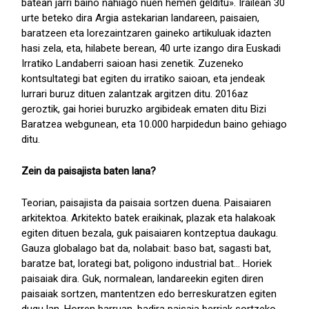
batean jarri baino nahiago nuen hemen gelditu». Irailean 30
urte beteko dira Argia astekarian landareen, paisaien,
baratzeen eta lorezaintzaren gaineko artikuluak idazten
hasi zela, eta, hilabete berean, 40 urte izango dira Euskadi
Irratiko Landaberri saioan hasi zenetik. Zuzeneko
kontsultategi bat egiten du irratiko saioan, eta jendeak
lurrari buruz dituen zalantzak argitzen ditu. 2016az
geroztik, gai horiei buruzko argibideak ematen ditu Bizi
Baratzea webgunean, eta 10.000 harpidedun baino gehiago
ditu.
Zein da paisajista baten lana?
Teorian, paisajista da paisaia sortzen duena. Paisaiaren
arkitektoa. Arkitekto batek eraikinak, plazak eta halakoak
egiten dituen bezala, guk paisaiaren kontzeptua daukagu.
Gauza globalago bat da, nolabait: baso bat, sagasti bat,
baratze bat, lorategi bat, poligono industrial bat... Horiek
paisaiak dira. Guk, normalean, landareekin egiten diren
paisaiak sortzen, mantentzen edo berreskuratzen egiten
dugu lan. Horren barruan, badira paisaia berriak sortzeko