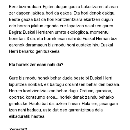
Bere bizimoduari. Egiten dugun gauza bakoitzaren atzean
zer dagoen jakitea, hori da gakoa. Eta hori denok dakigu.
Beste gauza bat da hori kontzientziara ekartzen dugun
edo horren jakitun egonda ere tapatzen saiatzen garen.
Begira: Euskal Herriaren urrats ekologikoa, momentu
honetan, 3 da, eta horrek esan nahi du Euskal Herrian bizi
garenok daramagun bizimodu honi eusteko hiru Euskal
Herri beharko genituzkeela.
Eta horrek zer esan nahi du?
Gure bizimodu honek behar duela beste bi Euskal Herri
lapurtzea nonbait, ez baitugu ordaintzen behar den bezala.
Horren kontzientzia izan behar dugu. Orduan, garraioa,
oporrak, kontsumo eroa..., horiek denak zaindu beharko
genituzke. Hautu bat da, azken finean. Hala ere, jasangarri
izan nahi badugu, uste dut oso garrantzitsua dela
elikaduratik hastea.
Zergatik?