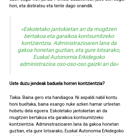
hori, eta distiratsu eta tente dago oraindik.
«Eskoletako jantokietan ari da mugitzen
bertakoa eta garaikoa kontsumitzeko
kontzientzia. Administrazioaren lana da
gakoa honetan guztian, eta gure lotsarako,
Euskal Autonomia Erkidegoko
administrazioa oso-oso-oso gaizki ari da»
Uste duzu jendeak baduela horren kontzientzia?
Txikia. Baina gero eta handiagoa. Ni aspaldi nabil kontu
honi bueltaka, baina esango nuke azken hamar urteetan
hobetu dela egoera. Eskoletako jantokietan ari da
mugitzen bertakoa eta garaikoa kontsumitzeko
kontzientzia. Administrazioaren lana da gakoa honetan
guztian, eta gure lotsarako, Euskal Autonomia Erkidegoko