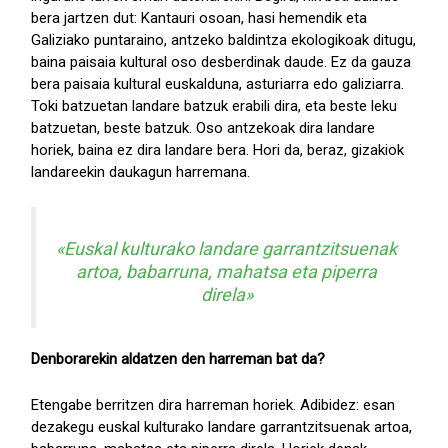
bera jartzen dut: Kantauri osoan, hasi hemendik eta
Galiziako puntaraino, antzeko baldintza ekologikoak ditugu,
baina paisaia kultural oso desberdinak daude. Ez da gauza
bera paisaia kultural euskalduna, asturiarra edo galiziarra.
Toki batzuetan landare batzuk erabili dira, eta beste leku
batzuetan, beste batzuk. Oso antzekoak dira landare
horiek, baina ez dira landare bera. Hori da, beraz, gizakiok
landareekin daukagun harremana.
«Euskal kulturako landare garrantzitsuenak
artoa, babarruna, mahatsa eta piperra
direla»
Denborarekin aldatzen den harreman bat da?
Etengabe berritzen dira harreman horiek. Adibidez: esan
dezakegu euskal kulturako landare garrantzitsuenak artoa,