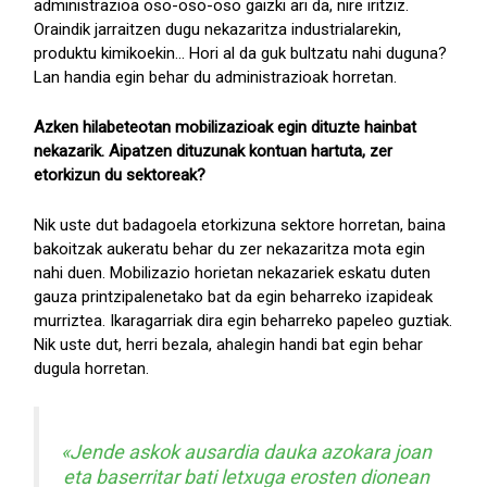
administrazioa oso-oso-oso gaizki ari da, nire iritziz.
Oraindik jarraitzen dugu nekazaritza industrialarekin,
produktu kimikoekin... Hori al da guk bultzatu nahi duguna?
Lan handia egin behar du administrazioak horretan.
Azken hilabeteotan mobilizazioak egin dituzte hainbat
nekazarik. Aipatzen dituzunak kontuan hartuta, zer
etorkizun du sektoreak?
Nik uste dut badagoela etorkizuna sektore horretan, baina
bakoitzak aukeratu behar du zer nekazaritza mota egin
nahi duen. Mobilizazio horietan nekazariek eskatu duten
gauza printzipalenetako bat da egin beharreko izapideak
murriztea. Ikaragarriak dira egin beharreko papeleo guztiak.
Nik uste dut, herri bezala, ahalegin handi bat egin behar
dugula horretan.
«Jende askok ausardia dauka azokara joan
eta baserritar bati letxuga erosten dionean