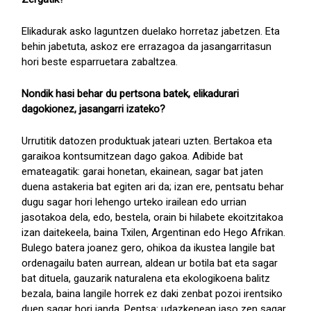
Elikadurak asko laguntzen duelako horretaz jabetzen. Eta
behin jabetuta, askoz ere errazagoa da jasangarritasun
hori beste esparruetara zabaltzea.
Nondik hasi behar du pertsona batek, elikadurari
dagokionez, jasangarri izateko?
Urrutitik datozen produktuak jateari uzten. Bertakoa eta
garaikoa kontsumitzean dago gakoa. Adibide bat
emateagatik: garai honetan, ekainean, sagar bat jaten
duena astakeria bat egiten ari da; izan ere, pentsatu behar
dugu sagar hori lehengo urteko irailean edo urrian
jasotakoa dela, edo, bestela, orain bi hilabete ekoitzitakoa
izan daitekeela, baina Txilen, Argentinan edo Hego Afrikan.
Bulego batera joanez gero, ohikoa da ikustea langile bat
ordenagailu baten aurrean, aldean ur botila bat eta sagar
bat dituela, gauzarik naturalena eta ekologikoena balitz
bezala, baina langile horrek ez daki zenbat pozoi irentsiko
duen sagar hori janda. Pentsa: udazkenean jaso zen sagar