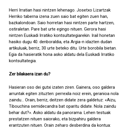
Herri Irratian hasi nintzen lehenago. Josetxo Lizartzak
Herriko taberna izena zuen saio bat egiten zuen han,
bazkalondoan. Saio horretan hasi nintzen parte hartzen,
ostiraletan. Pare bat urte egingo nituen. Gerora hasi
nintzen Euskadi Irratiko kontsultategiarekin. Irail honetan
hasiko dugu 40. denboraldia, eta Argia-n idazten dudan
artikuluak, berriz, 30 urte beteko ditu. Urte borobila bietan.
Egia da hasieratik hona asko aldatu dela Euskadi Irratiko
kontsultategia.
Zer bilakaera izan du?
Hasieran oso dei gutxi izaten ziren. Gainera, oso galdera
arruntak egiten zituzten: perrexila noiz erein, geranioa nola
zaindu... Orain, berriz, deitzen didate zera galdetuz: «Aizu,
Tibouchina semidecandra bat oparitu didate. Nola zaindu
behar dut?». Asko aldatu da panorama. Lehen testuak
prestatzen nituen saiorako, eta bizpahiru galdera
erantzuten nituen. Orain zeharo desberdina da kontua: