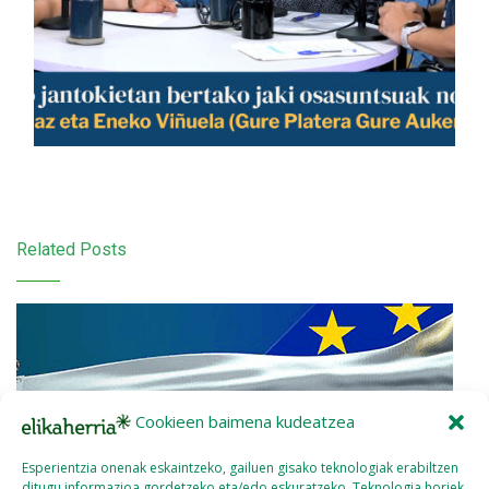
Related Posts
Cookieen baimena kudeatzea
Esperientzia onenak eskaintzeko, gailuen gisako teknologiak erabiltzen
ditugu informazioa gordetzeko eta/edo eskuratzeko. Teknologia horiek