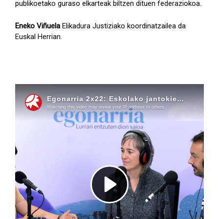
publikoetako guraso elkarteak biltzen dituen federaziokoa.
Eneko Viñuela
Elikadura Justiziako koordinatzailea da
Euskal Herrian.