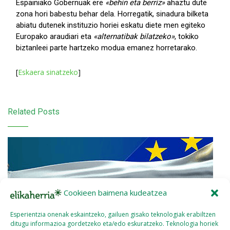
Espainiako Gobernuak ere
«behin eta berriz»
ahaztu dute
zona hori babestu behar dela. Horregatik, sinadura bilketa
abiatu dutenek instituzio horiei eskatu diete men egiteko
Europako araudiari eta
«alternatibak bilatzeko»
, tokiko
biztanleei parte hartzeko modua emanez horretarako.
[
Eskaera sinatzeko
]
Related Posts
Cookieen baimena kudeatzea
Esperientzia onenak eskaintzeko, gailuen gisako teknologiak erabiltzen
ditugu informazioa gordetzeko eta/edo eskuratzeko. Teknologia horiek