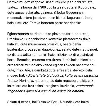
Herriko mugez kanpoko sinadurak ere jaso nahi dituzte.
Izatez, helburua da 1.300.000 biltzea osotara. Kopurua ez
dute ausaz aukeratu, gainera: Bilboko Guggenheim
museoak urtero jasotzen duen bisitari kopurua da hori,
hain justu ere. Esteka honetan parte har daiteke.
Egitasmoaren berri emateko plazaratutako oharrean,
Urdaibaiko Guggenheimen kontrako plataformek tinko
kritikatu dute museoaren proiektua, beste behin.
Esaterako, prozesuari dagokionez, salatu dute instituzioek
ez dietela aditu herritarrei, haien iritziak ez direla aintzat
hartu. Bestalde, museoa eraikitzeak Urdaibaiko biosfera
erreserbari zer-nolako kaltea eginen liokeen nabarmendu
dute, irmo. Are, aldarrikatu dute erreserba «berez» dela
museo bat,
«dibertsitate biologikoz, kulturaz eta historiaz
betea»
. Hori hala, nabarmendu dute museoa eraikitzeak
kalte larri eta itzulezinak eraginen lituzkeela,
«turismoak
dagoeneko gainezka egin duen eskualde batean»
.
Salatu dutenez, bai Bizkaiko Foru Aldundiak eta baita