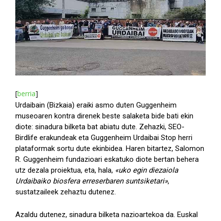
[
berria
]
Urdaibain (Bizkaia) eraiki asmo duten Guggenheim
museoaren kontra direnek beste salaketa bide bati ekin
diote: sinadura bilketa bat abiatu dute. Zehazki, SEO-
Birdlife erakundeak eta Guggenheim Urdaibai Stop herri
plataformak sortu dute ekinbidea. Haren bitartez, Salomon
R. Guggenheim fundazioari eskatuko diote bertan behera
utz dezala proiektua, eta, hala,
«uko egin diezaiola
Urdaibaiko biosfera erreserbaren suntsiketari»
,
sustatzaileek zehaztu dutenez.
Azaldu dutenez, sinadura bilketa nazioartekoa da. Euskal