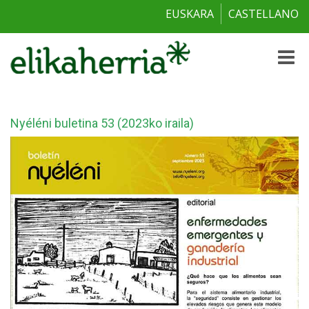
EUSKARA
CASTELLANO
Toggle
naviga
Nyéléni buletina 53 (2023ko iraila)