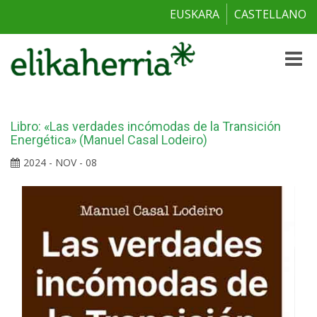
EUSKARA
CASTELLANO
Toggle
naviga
Libro: «Las verdades incómodas de la Transición
Energética» (Manuel Casal Lodeiro)
2024 - NOV - 08